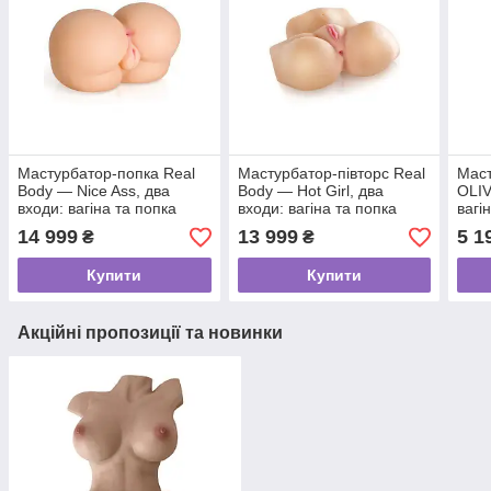
Мастурбатор-попка Real
Мастурбатор-півторс Real
Маст
Body — Nice Ass, два
Body — Hot Girl, два
OLIV
входи: вагіна та попка
входи: вагіна та попка
вагі
14 999
13 999
5 1
₴
₴
Купити
Купити
Акційні пропозиції та новинки