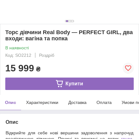
Торс дівчини Real Body — PERFECT GIRL, два
входи: вагіна та попка
В наявності
Код: SO2212
Роздріб
15 999
₴
Купити
Опис
Характеристики
Доставка
Оплата
Умови п
Опис
Відкрийте для себе нові вершини задоволення з напрочуд
реалістичною дівчиною. Пружні та приємні на дотик
груди
,