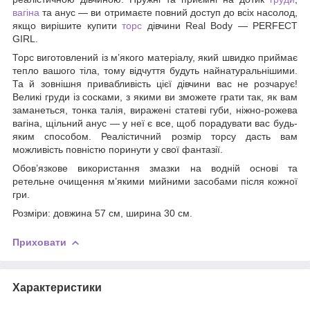
вагіна
та анус — ви отримаєте повний доступ до всіх насолод,
якщо вирішите купити
торс
дівчини Real Body — PERFECT
GIRL.
Торс виготовлений із м’якого матеріалу, який швидко приймає
тепло вашого тіла, тому відчуття будуть найнатуральнішими.
Та й зовнішня привабливість цієї дівчини вас не розчарує!
Великі груди із сосками, з якими ви зможете грати так, як вам
заманеться, тонка талія, виражені статеві губи, ніжно-рожева
вагіна, щільний анус — у неї є все, щоб порадувати вас будь-
яким способом. Реалістичний розмір торсу дасть вам
можливість повністю поринути у свої фантазії.
Обов’язкове використання змазки на водній основі та
ретельне очищення м’якими мийними засобами після кожної
гри.
Розміри: довжина 57 см, ширина 30 см.
Приховати
Характеристики