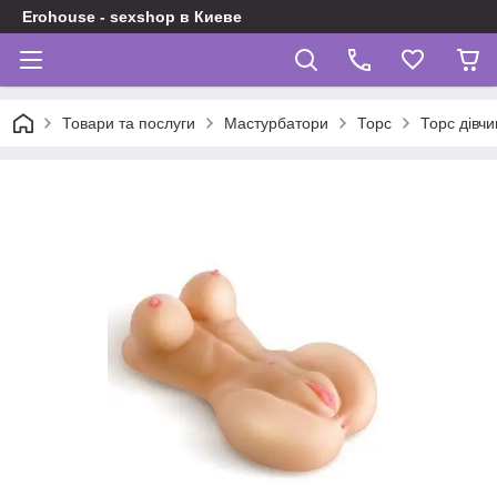
Erohouse - sexshop в Киеве
Товари та послуги
Мастурбатори
Торс
Торс дівч