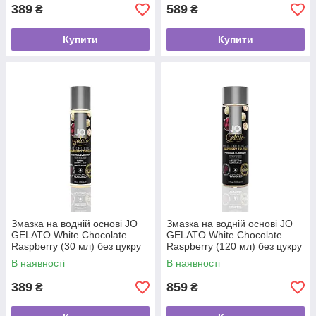
389
589
₴
₴
Купити
Купити
Змазка на водній основі JO
Змазка на водній основі JO
GELATO White Chocolate
GELATO White Chocolate
Raspberry (30 мл) без цукру
Raspberry (120 мл) без цукру
та парабенів
та парабенів
В наявності
В наявності
389
859
₴
₴