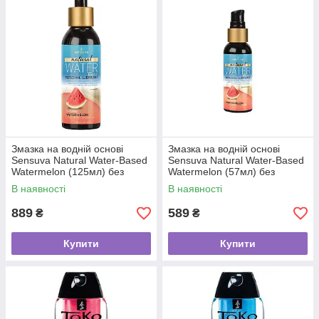
Змазка на водній основі
Змазка на водній основі
Sensuva Natural Water-Based
Sensuva Natural Water-Based
Watermelon (125мл) без
Watermelon (57мл) без
гліцерину та парабенів
гліцерину та парабенів
В наявності
В наявності
889
589
₴
₴
Купити
Купити