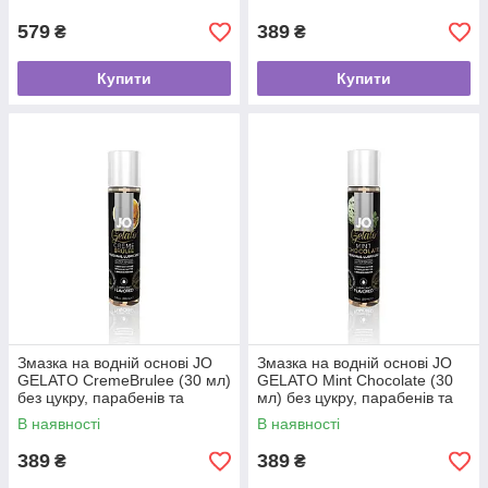
579
389
₴
₴
Купити
Купити
Змазка на водній основі JO
Змазка на водній основі JO
GELATO CremeBrulee (30 мл)
GELATO Mint Chocolate (30
без цукру, парабенів та
мл) без цукру, парабенів та
пропіленгліколю
пропіленгліколю
В наявності
В наявності
389
389
₴
₴