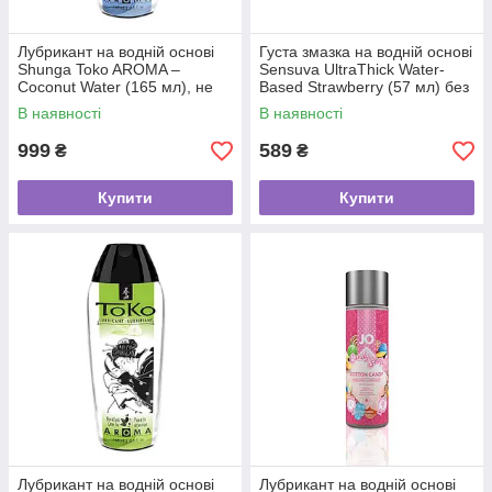
Лубрикант на водній основі
Густа змазка на водній основі
Shunga Toko AROMA –
Sensuva UltraThick Water-
Coconut Water (165 мл), не
Based Strawberry (57 мл) без
містить цукру
парабенів
В наявності
В наявності
999
589
₴
₴
Купити
Купити
Лубрикант на водній основі
Лубрикант на водній основі