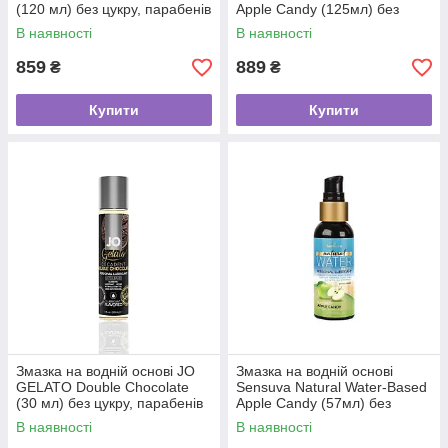
(120 мл) без цукру, парабенів
Apple Candy (125мл) без
та гліколю
гліцерину та парабенів
В наявності
В наявності
859
889
₴
₴
Купити
Купити
Змазка на водній основі JO
Змазка на водній основі
GELATO Double Chocolate
Sensuva Natural Water-Based
(30 мл) без цукру, парабенів
Apple Candy (57мл) без
та гліколю
гліцерину та парабенів
В наявності
В наявності