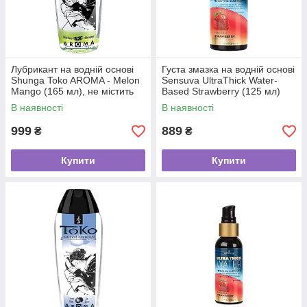
Лубрикант на водній основі
Густа змазка на водній основі
Shunga Toko AROMA - Melon
Sensuva UltraThick Water-
Mango (165 мл), не містить
Based Strawberry (125 мл)
цукру
без парабенів
В наявності
В наявності
999
889
₴
₴
Купити
Купити