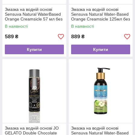
Змазка на водній основі
Змазка на водній основі
Sensuva Natural WaterBased
Sensuva Natural Water-Based
Orange Creamsicle 57 мл без
Orange Creamsicle 125мл без
гліцерину і парабенів
гліцерину, парабенів
В наявності
В наявності
589
889
₴
₴
Купити
Купити
Змазка на водній основі JO
Змазка на водній основі
GELATO Double Chocolate
Sensuva Natural Water-Based