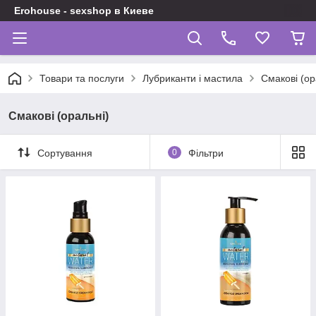
Erohouse - sexshop в Киеве
Товари та послуги
Лубриканти і мастила
Смакові (ор
Смакові (оральні)
Сортування
0
Фільтри