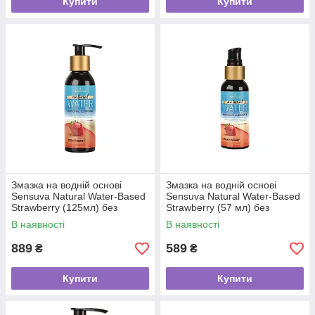
Купити
Купити
Змазка на водній основі
Змазка на водній основі
Sensuva Natural Water-Based
Sensuva Natural Water-Based
Strawberry (125мл) без
Strawberry (57 мл) без
гліцерину та парабенів
гліцерину та парабенів
В наявності
В наявності
889
589
₴
₴
Купити
Купити