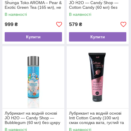
Shunga Toko AROMA – Pear &
JO H2O — Candy Shop —
Exotic Green Tea (165 мл), не
Cotton Candy (60 мл) без
містить цукру
цукру та парабенів
В наявності
В наявності
999
579
₴
₴
Купити
Купити
Лубрикант на водній основі
Лубрикант на водній основі
JO H2O — Candy Shop —
Intt Cotton Candy (100 мл)
Bubblegum (60 мл) без цукру
смак солодка вата, густий та
та парабенів
ковзний
В наявності
В наявності