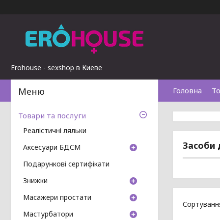
Erohouse - sexshop в Киеве
Головна
То
Товари та послуги
Реалістичні ляльки
Засоби 
Аксесуари БДСМ
Подарункові сертифікати
Знижки
Масажери простати
Мастурбатори