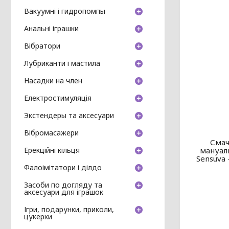
Вакуумні і гидропомпы
Анальні іграшки
Вібратори
Лубриканти і мастила
Насадки на член
Електростимуляція
Экстендеры та аксесуари
Вібромасажери
Смач
мануал
Ерекційні кільця
Sensuva
Фалоімітатори і ділдо
Засоби по догляду та
аксесуари для іграшок
Ігри, подарунки, приколи,
цукерки