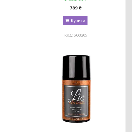
789 ₴
Купити
SO3205