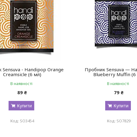
 Sensuva - Handipop Orange
Пробник Sensuva — H
Creamsicle (6 мл)
Blueberry Muffin (6
В наявності
В наявності
89 ₴
79 ₴
Купити
Купити
SO3454
SO7829