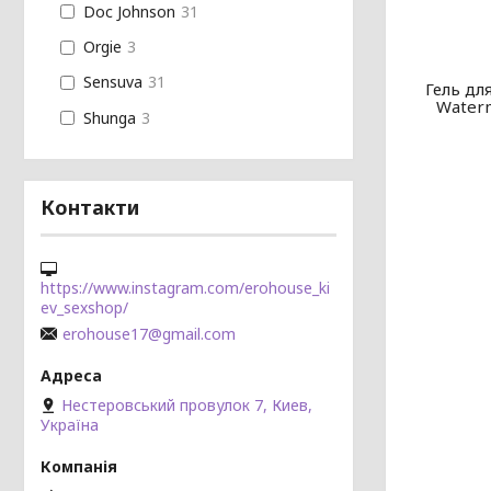
Doc Johnson
31
Orgie
3
Sensuva
31
Гель для
Waterm
Shunga
3
Контакти
https://www.instagram.com/erohouse_ki
ev_sexshop/
erohouse17@gmail.com
Нестеровський провулок 7, Киев,
Україна