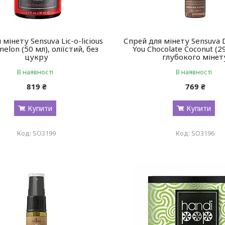
 мінету Sensuva Lic-o-licious
Спрей для мінету Sensuva 
elon (50 мл), оліїстий, без
You Chocolate Coconut (29
цукру
глубокого мінет
В наявності
В наявності
819 ₴
769 ₴
Купити
Купити
SO3199
SO3196