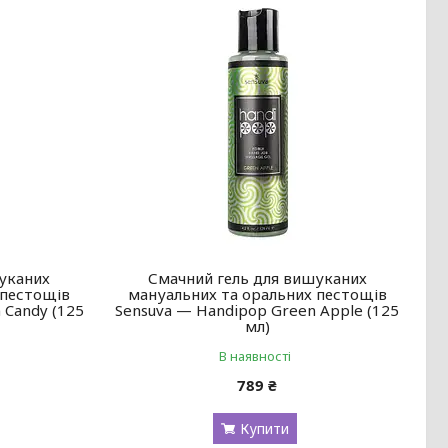
уканих
Смачний гель для вишуканих
 пестощів
мануальних та оральних пестощів
 Candy (125
Sensuva — Handipop Green Apple (125
мл)
В наявності
789 ₴
Купити