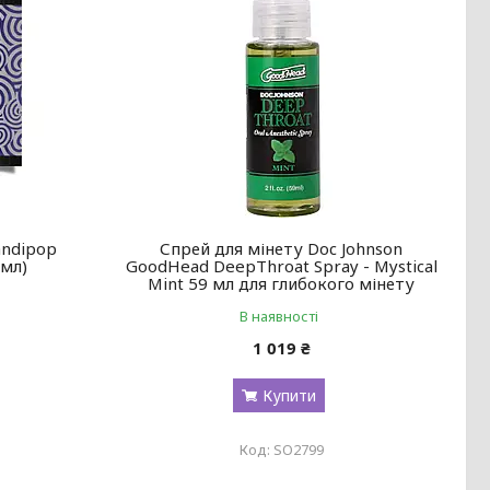
andipop
Спрей для мінету Doc Johnson
 мл)
GoodHead DeepThroat Spray - Mystical
Mint 59 мл для глибокого мінету
В наявності
1 019 ₴
Купити
SO2799