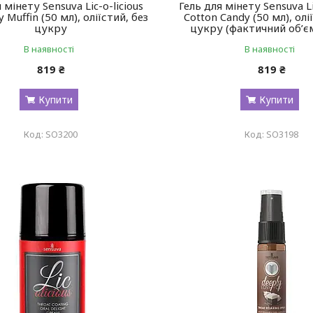
 мінету Sensuva Lic-o-licious
Гель для мінету Sensuva Li
 Muffin (50 мл), оліїстий, без
Cotton Candy (50 мл), олі
цукру
цукру (фактичний об’є
В наявності
В наявності
819 ₴
819 ₴
Купити
Купити
SO3200
SO3198