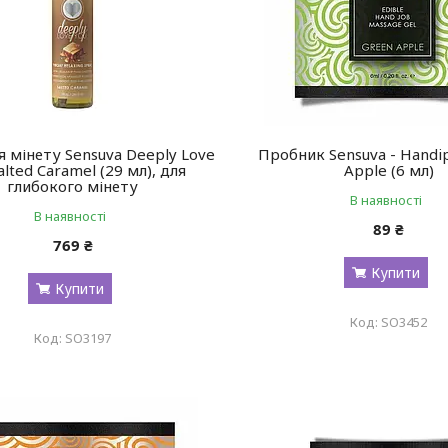
я мінету Sensuva Deeply Love
Пробник Sensuva - Handi
alted Caramel (29 мл), для
Apple (6 мл)
глибокого мінету
В наявності
В наявності
89 ₴
769 ₴
Купити
Купити
SO3452
SO3197