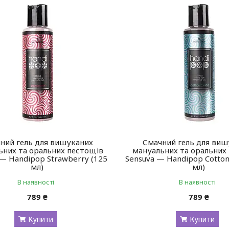
ний гель для вишуканих
Смачний гель для виш
ьних та оральних пестощів
мануальних та оральних
 — Handipop Strawberry (125
Sensuva — Handipop Cotton
мл)
мл)
В наявності
В наявності
789 ₴
789 ₴
Купити
Купити