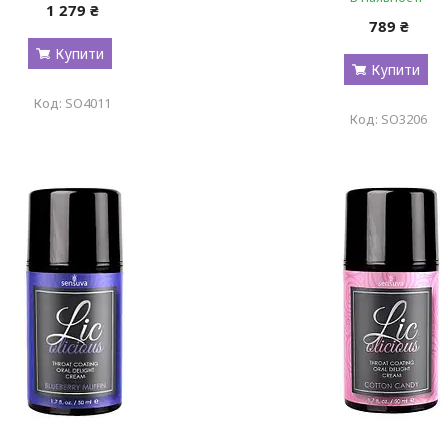
1 279 ₴
789 ₴
Купити
Купити
SO4011
SO3206