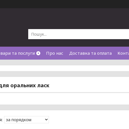
вари та послуги
Про нас
Доставка та оплата
Конт
для оральних ласк