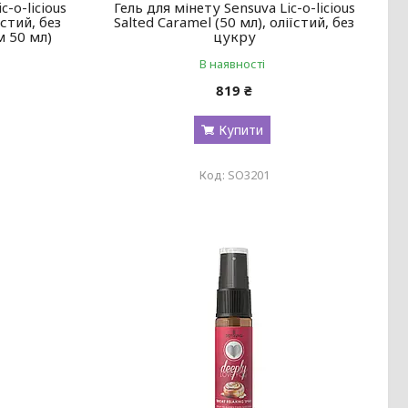
c-o-licious
Гель для мінету Sensuva Lic-o-licious
їстий, без
Salted Caramel (50 мл), оліїстий, без
м 50 мл)
цукру
В наявності
819 ₴
Купити
SO3201