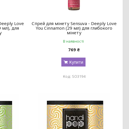
Deeply Love
Спрей для мінету Sensuva - Deeply Love
 мл), для
You Cinnamon (29 мл) для глибокого
у
мінету
В наявності
769 ₴
Купити
SO3194