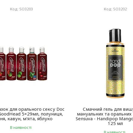
SO3203
SO3202
азок для орального сексу Doc
Смачний гель для виш
GoodHead 5×29мл, полуниця,
мануальних та оральних
я, кавун, м'ята, яблуко
Sensuva - Handipop Mang
125 мл
В наявності
В наявності