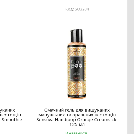
SO3204
уканих
Смачний гель для вишуканих
 пестощів
мануальних та оральних пестощів
o Smoothie
Sensuva Handipop Orange Creamsicle
125 мл
В наявності