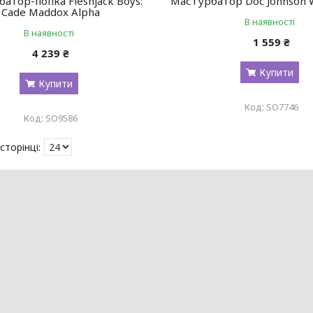
атор-попка Fleshjack Boys:
Мастурбатор Doc Johnson W
Cade Maddox Alpha
В наявності
В наявності
1 559 ₴
4 239 ₴
Купити
Купити
SO7746
SO9586