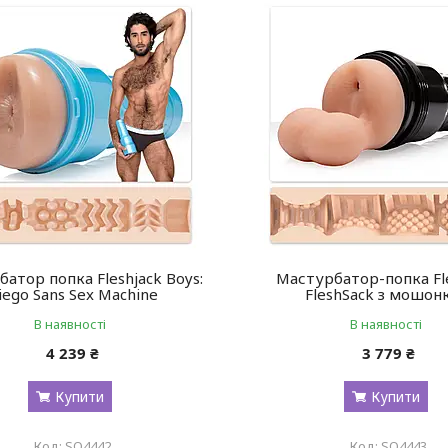
атор попка Fleshjack Boys:
Мастурбатор-попка Fle
iego Sans Sex Machine
FleshSack з мошон
В наявності
В наявності
4 239 ₴
3 779 ₴
Купити
Купити
SO4442
SO4443