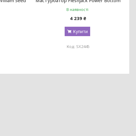
illiam Seed
Мастурбатор Fleshjack Power Bottom
В наявності
4 239 ₴
Купити
SX2445