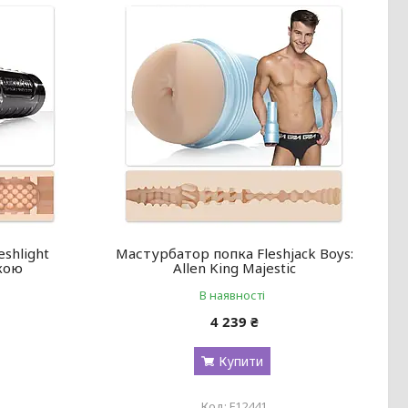
shlight
Мастурбатор попка Fleshjack Boys:
кою
Allen King Majestic
В наявності
4 239 ₴
Купити
F12441