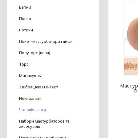
Вагіни
Попки
Ротики
Покет-мастурбатори і яйця
Полуторс (попа)
Торс
Миникуклы
Мастурб
З вібрацією і Hi-Tech
D
Нейтральні
Чоловічі зади
Набори мастурбаторов та
аксесуарів
Наскрізні мастурбатори