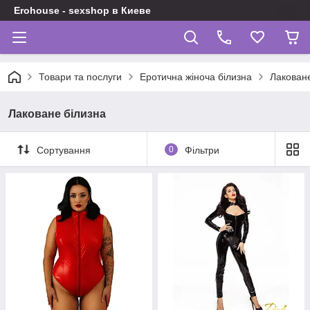
Erohouse - sexshop в Киеве
Товари та послуги
Еротична жіноча білизна
Лаковане
Лаковане білизна
Сортування
0
Фільтри