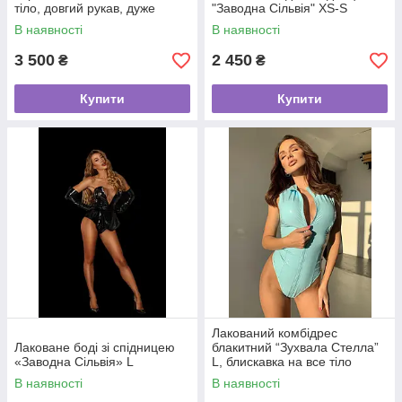
тіло, довгий рукав, дуже
"Заводна Сільвія" XS-S
стильний
В наявності
В наявності
3 500
2 450
₴
₴
Купити
Купити
Лакований комбідрес
Лаковане боді зі спідницею
блакитний “Зухвала Стелла”
«Заводна Сільвія» L
L, блискавка на все тіло
В наявності
В наявності