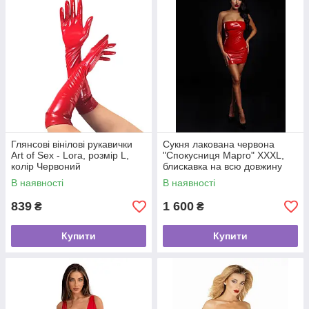
Глянсові вінілові рукавички
Сукня лакована червона
Art of Sex - Lora, розмір L,
"Спокусниця Марго" XXXL,
колір Червоний
блискавка на всю довжину
позаду
В наявності
В наявності
839
1 600
₴
₴
Купити
Купити