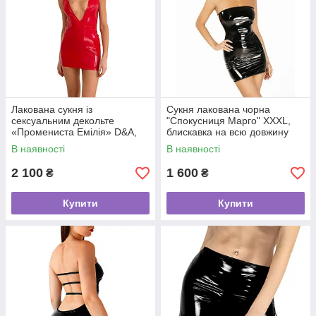
Лакована сукня із
Сукня лакована чорна
сексуальним декольте
"Спокусниця Марго" XXXL,
«Промениста Емілія» D&A,
блискавка на всю довжину
XL, червона
позаду
В наявності
В наявності
2 100
1 600
₴
₴
Купити
Купити