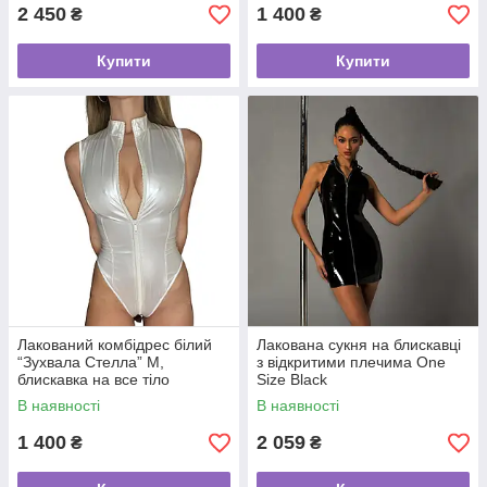
2 450
1 400
₴
₴
Купити
Купити
Лакований комбідрес білий
Лакована сукня на блискавці
“Зухвала Стелла” M,
з відкритими плечима One
блискавка на все тіло
Size Black
В наявності
В наявності
1 400
2 059
₴
₴