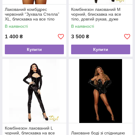
Лакований комбідрес
Комбінезон лакований M
червоний “Зухвала Стелла”
чорний, блискавка на все
XL, блискавка на все тіло
тіло, довгий рукав, дуже
стильний
В наявності
В наявності
1 400
3 500
₴
₴
Купити
Купити
Комбінезон лакований L
чорний, блискавка на все
Лаковане боді зі спідницею