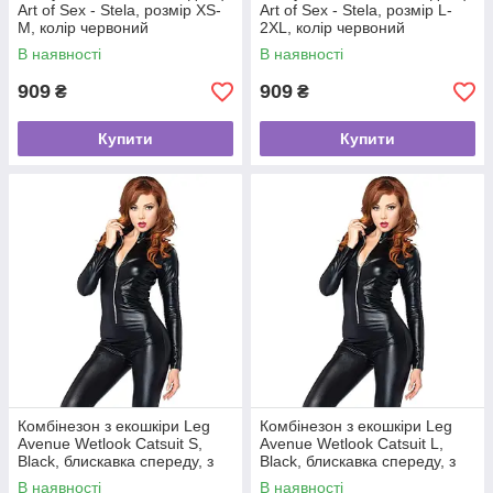
Art of Sex - Stela, розмір XS-
Art of Sex - Stela, розмір L-
M, колір червоний
2XL, колір червоний
В наявності
В наявності
909
909
₴
₴
Купити
Купити
Комбінезон з екошкіри Leg
Комбінезон з екошкіри Leg
Avenue Wetlook Catsuit S,
Avenue Wetlook Catsuit L,
Black, блискавка спереду, з
Black, блискавка спереду, з
мокрим ефектом
мокрим ефектом
В наявності
В наявності