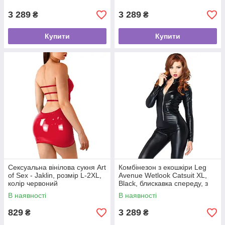
3 289
3 289
₴
₴
Купити
Купити
Сексуальна вінілова сукня Art
Комбінезон з екошкіри Leg
of Sex - Jaklin, розмір L-2XL,
Avenue Wetlook Catsuit XL,
колір червоний
Black, блискавка спереду, з
мокрим ефектом
В наявності
В наявності
829
3 289
₴
₴