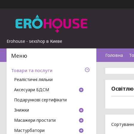
Erohouse - sexshop в Киеве
Головна
То
Товари та послуги
Реалістичні ляльки
Освітлю
Аксесуари БДСМ
Подарункові сертифікати
Знижки
Масажери простати
Мастурбатори