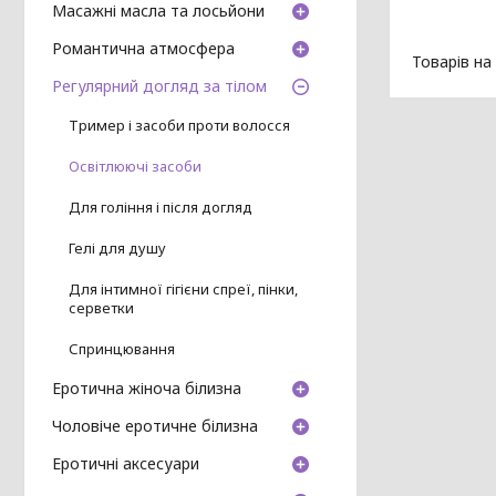
Масажні масла та лосьйони
Романтична атмосфера
Регулярний догляд за тілом
Тример і засоби проти волосся
Освітлюючі засоби
Для гоління і після догляд
Гелі для душу
Для інтимної гігієни спреї, пінки,
серветки
Спринцювання
Еротична жіноча білизна
Чоловіче еротичне білизна
Еротичні аксесуари