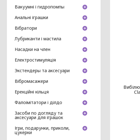
Вакуумні і гидропомпы
Анальні іграшки
Вібратори
Лубриканти і мастила
Насадки на член
Електростимуляція
Экстендеры та аксесуари
Вібромасажери
Вибілю
Cl
Ерекційні кільця
Фалоімітатори і ділдо
Засоби по догляду та
аксесуари для іграшок
Ігри, подарунки, приколи,
цукерки