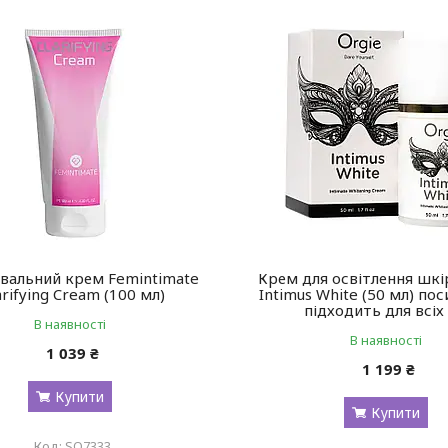
вальний крем Femintimate
Крем для освітлення шкі
arifying Cream (100 мл)
Intimus White (50 мл) поси
підходить для всіх
В наявності
В наявності
1 039 ₴
1 199 ₴
Купити
Купити
SO7333