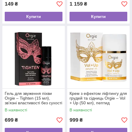
149
1 159
₴
₴
Купити
Купити
Гель для звуження піхви
Крем з ефектом ліфтингу для
Orgie – Tighten (15 мл),
грудей та сідниць Orgie – Vol
зв’язні властивості без сухості
+ Up (50 мл), пептид
Adifyline™
В наявності
В наявності
699
999
₴
₴