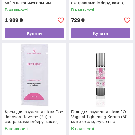
мл) з накопичувальним
екстрактами імбиру, какао,
ефектом
кориці та перцю
В наявності
В наявності
1 989
729
₴
₴
Купити
Купити
Крем для звуження піхви Doc
Гель для звуження піхви JO
Johnson Reverse (7 г) з
Vaginal Tightening Serum (50
екстрактами імбиру, какао,
мл) з охолоджувально-
кориці та перцю
вібрувальним еф.
В наявності
В наявності