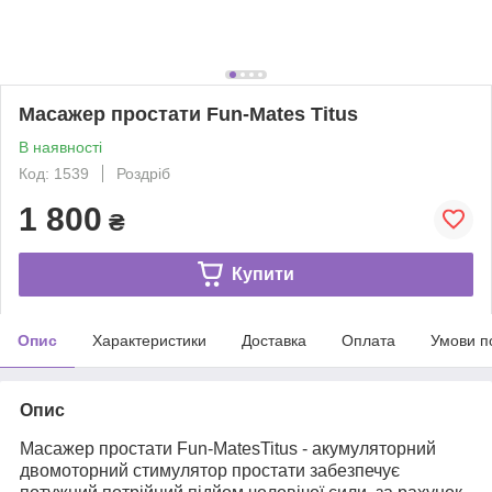
Масажер простати Fun-Mates Titus
В наявності
Код: 1539
Роздріб
1 800
₴
Купити
Опис
Характеристики
Доставка
Оплата
Умови п
Опис
Масажер простати Fun-MatesTitus - акумуляторний
двомоторний стимулятор простати забезпечує