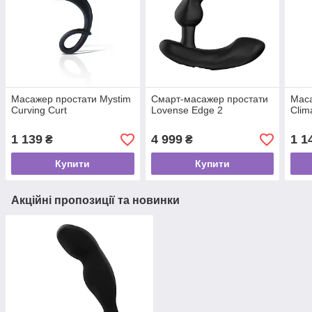
Масажер простати Mystim
Смарт-масажер простати
Маса
Curving Curt
Lovense Edge 2
Clim
1 139
4 999
1 1
₴
₴
Купити
Купити
Акційні пропозиції та новинки