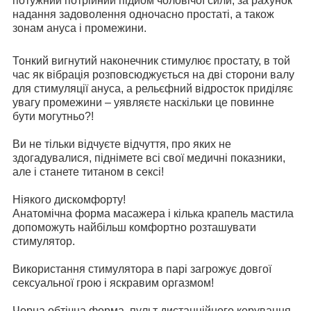
потужний потрійний підйом чоловічої сили, за рахунок
надання задоволення одночасно простаті, а також
зонам ануса і промежини.
Тонкий вигнутий наконечник стимулює простату, в той
час як вібрація розповсюджується на дві сторони валу
для стимуляції ануса, а рельєфний відросток приділяє
увагу промежини – уявляєте наскільки це повинне
бути могутньо?!
Ви не тільки відчуєте відчуття, про яких не
здогадувалися, піднімете всі свої медичні показники,
але і станете титаном в сексі!
Ніякого дискомфорту!
Анатомічна форма масажера і кілька крапель мастила
допоможуть найбільш комфортно розташувати
стимулятор.
Використання стимулятора в парі загрожує довгої
сексуальної грою і яскравим оргазмом!
Чорна обтічна форма, пульт дистанційного керування