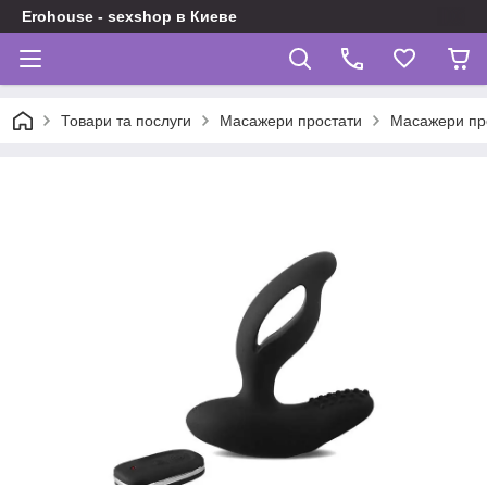
Erohouse - sexshop в Киеве
Товари та послуги
Масажери простати
Масажери про