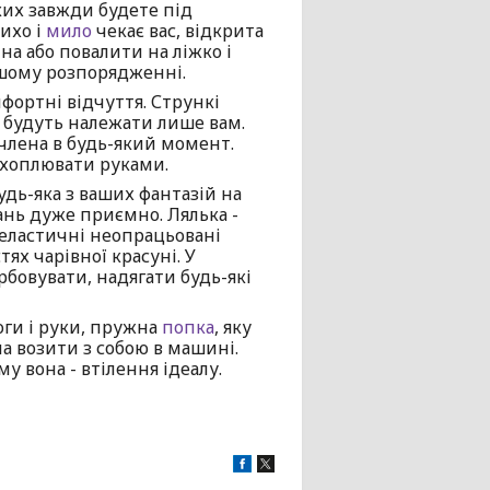
ких завжди будете під
тихо і
мило
чекає вас, відкрита
іна або повалити на ліжко і
вашому розпорядженні.
фортні відчуття. Стрункі
и будуть належати лише вам.
 члена в будь-який момент.
охоплювати руками.
удь-яка з ваших фантазій на
ань дуже приємно. Лялька -
і еластичні неопрацьовані
ях чарівної красуні. У
бовувати, надягати будь-які
оги і руки, пружна
попка
, яку
на возити з собою в машині.
му вона - втілення ідеалу.