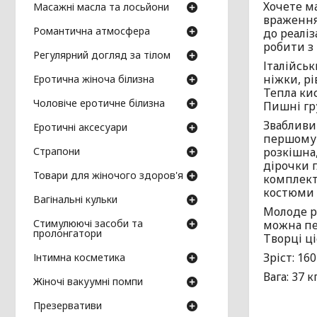
Хочете м
Масажні масла та лосьйони
враженням
Романтична атмосфера
до реаліз
робити з 
Регулярний догляд за тілом
Італійсь
ніжки, рі
Еротична жіноча білизна
Тепла кис
Чоловіче еротичне білизна
Пишні гр
Звабливий
Еротичні аксесуари
першому 
розкішна,
Страпони
дірочки 
Товари для жіночого здоров'я
комплект
костюми 
Вагінальні кульки
Молоде ро
Стимулюючі засоби та
можна пес
пролонгатори
Творці ці
Зріст: 160
Інтимна косметика
Вага: 37 кг
Жіночі вакуумні помпи
Презервативи