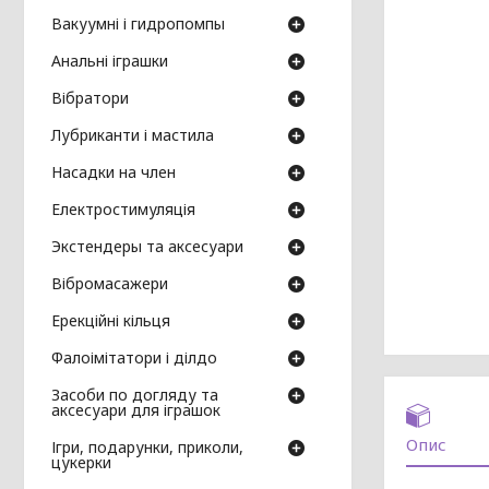
Вакуумні і гидропомпы
Анальні іграшки
Вібратори
Лубриканти і мастила
Насадки на член
Електростимуляція
Экстендеры та аксесуари
Вібромасажери
Ерекційні кільця
Фалоімітатори і ділдо
Засоби по догляду та
аксесуари для іграшок
Опис
Ігри, подарунки, приколи,
цукерки