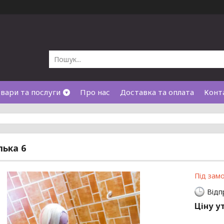
вари та послуги
Про нас
Доставка та оплата
Конт
лька 6
Під зам
Відп
Ціну у