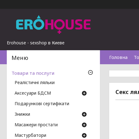
Erohouse - sexshop в Киеве
Головна
То
Товари та послуги
Реалістичні ляльки
Секс ля
Аксесуари БДСМ
Подарункові сертифікати
Знижки
Масажери простати
Мастурбатори