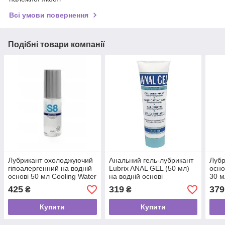
Всі умови повернення
Подібні товари компанії
Лубрикант охолоджуючий
Анальний гель-лубрикант
Лубр
гіпоалергенний на водній
Lubrix ANAL GEL (50 мл)
осно
основі 50 мл Cooling Water
на водній основі
30 м
Based Lube від Stimul8
пара
425
319
379
₴
₴
Купити
Купити