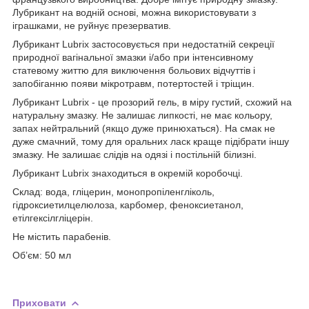
Лубрикант на водній основі, можна використовувати з
іграшками, не руйнує презерватив.
Лубрикант Lubrix застосовується при недостатній секреції
природної вагінальної змазки і/або при інтенсивному
статевому життю для виключення больових відчуттів і
запобіганню появи мікротравм, потертостей і тріщин.
Лубрикант Lubrix - це прозорий гель, в міру густий, схожий на
натуральну змазку. Не залишає липкості, не має кольору,
запах нейтральний (якщо дуже принюхаться). На смак не
дуже смачний, тому для оральних ласк краще підібрати іншу
змазку. Не залишає слідів на одязі і постільній білизні.
Лубрикант Lubrix знаходиться в окремій коробочці.
Склад: вода, гліцерин, монопропіленгліколь,
гідроксиетилцелюлоза, карбомер, феноксиетанол,
етілгексілгліцерін.
Не містить парабенів.
Об’єм: 50 мл
Приховати