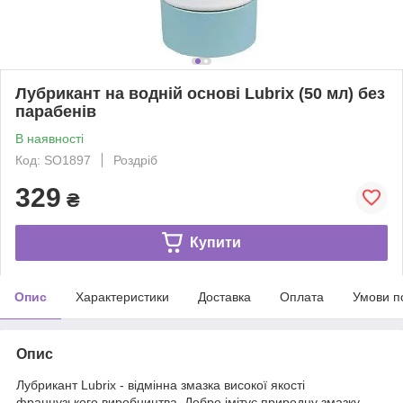
Лубрикант на водній основі Lubrix (50 мл) без
парабенів
В наявності
Код: SO1897
Роздріб
329
₴
Купити
Опис
Характеристики
Доставка
Оплата
Умови п
Опис
Лубрикант Lubrix - відмінна змазка високої якості
французького виробництва. Добре імітує природну змазку.