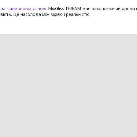
на силіконовій основі
MixGliss DREAM має захоплюючий аромат т
вість. Це насолода між мрією і реальністю.