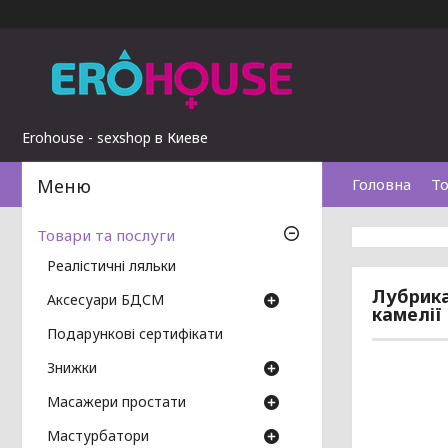
Erohouse - sexshop в Киеве
Головна
То
Товари та послуги
Реалістичні ляльки
Лубрика
Аксесуари БДСМ
камелії
Подарункові сертифікати
Знижки
Масажери простати
Мастурбатори