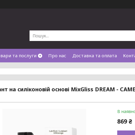
вари та послуги
Про нас
Доставка та оплата
Конт
нт на силіконовій основі MixGliss DREAM - CAM
В наявно
869 ₴