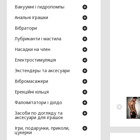
Вакуумні і гидропомпы
Анальні іграшки
Вібратори
Лубриканти і мастила
Насадки на член
Електростимуляція
Экстендеры та аксесуари
Вібромасажери
Ерекційні кільця
Фалоімітатори і ділдо
Засоби по догляду та
аксесуари для іграшок
Ігри, подарунки, приколи,
цукерки