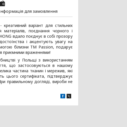
Інформація для замовлення
- креативний варіант для стильних
я матеріалів, поєднання чорного і
 THONG вдало поєднує в собі прозору
ь достоїнства і акцентують увагу на
могою білизни ТМ Passion, подарує
лля приємними враженнями!
бництві у Польщі з використанням
шиття, що застосовуються в нашому
елика частина тканин і мережив, які
сть цього сертифіката, підтверджує
 При правильному догляді, вироби не