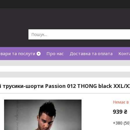
вари та послуги
Про нас
Доставка та оплата
Конт
і трусики-шорти Passion 012 THONG black XXL/
Немає в
939 ₴
+380 (50