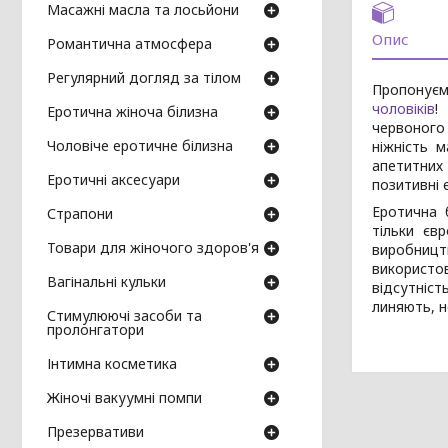
Масажні масла та лосьйони
Опис
Романтична атмосфера
Регулярний догляд за тілом
Пропонуєм
чоловіків
!
Еротична жіноча білизна
червоного 
Чоловіче еротичне білизна
ніжність м
апетитних
Еротичні аксесуари
позитивні 
Еротична 
Страпони
тільки єв
Товари для жіночого здоров'я
виробництв
використо
Вагінальні кульки
відсутніст
линяють, н
Стимулюючі засоби та
пролонгатори
Інтимна косметика
Жіночі вакуумні помпи
Презервативи