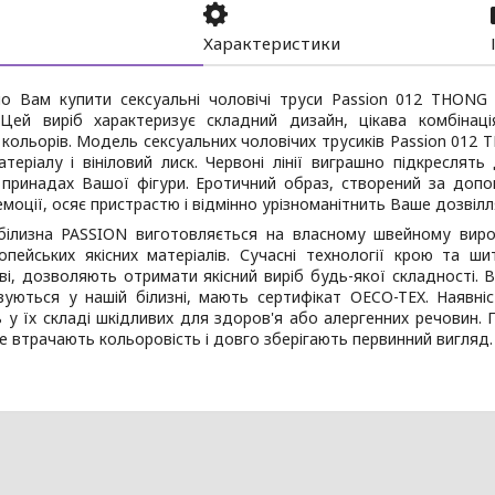
Характеристики
о Вам купити сексуальні чоловічі труси Passion 012 THONG 
 Цей виріб характеризує складний дизайн, цікава комбінаці
кольорів. Модель сексуальних чоловічих трусиків Passion 012
атеріалу і вініловий лиск. Червоні лінії виграшно підкреслят
 принадах Вашої фігури. Еротичний образ, створений за допо
емоції, осяє пристрастю і відмінно урізноманітнить Ваше дозві
білизна PASSION виготовляється на власному швейному виро
ропейських якісних матеріалів. Сучасні технології крою та 
і, дозволяють отримати якісний виріб будь-якої складності. В
вуються у нашій білизні, мають сертифікат OECO-TEX. Наявні
ь у їх складі шкідливих для здоров'я або алергенних речовин.
е втрачають кольоровість і довго зберігають первинний вигляд.