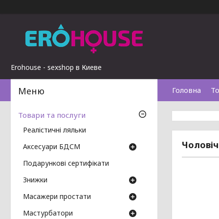
Erohouse - sexshop в Киеве
Головна
То
Товари та послуги
Реалістичні ляльки
Чоловіч
Аксесуари БДСМ
Подарункові сертифікати
Знижки
Масажери простати
Мастурбатори