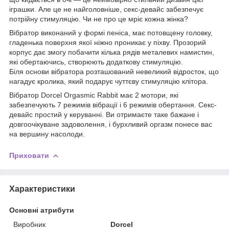
іграшки. Але це не найголовніше, секс-девайс забезпечує
потрійну стимуляцію. Чи не про це мріє кожна жінка?
Вібратор виконаний у формі пеніса, має потовщену головку,
гладенька поверхня якої ніжно проникає у піхву. Прозорий
корпус дає змогу побачити кілька рядів металевих намистин,
які обертаючись, створюють додаткову стимуляцію.
Біля основи вібратора розташований невеликий відросток, що
нагадує кролика, який подарує чуттєву стимуляцію клітора.
Вібратор Dorcel Orgasmic Rabbit має 2 мотори, які
забезпечують 7 режимів вібрації і 6 режимів обертання. Секс-
девайс простий у керуванні. Ви отримаєте таке бажане і
довгоочікуване задоволення, і бурхливий оргазм понесе вас
на вершину насолоди.
Приховати
Характеристики
Основні атрибути
Виробник
Dorcel