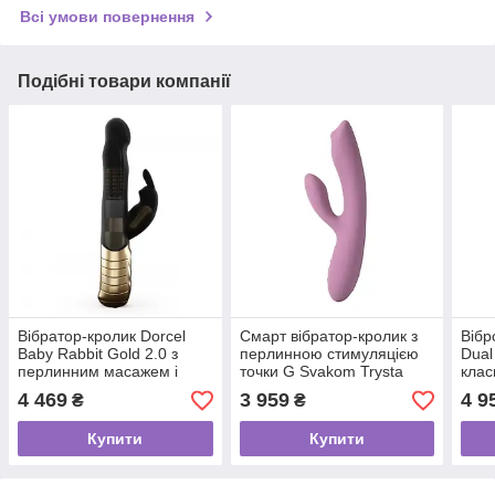
Всі умови повернення
Подібні товари компанії
Вібратор-кролик Dorcel
Смарт вібратор-кролик з
Вібр
Baby Rabbit Gold 2.0 з
перлинною стимуляцією
Dual
перлинним масажем і
точки G Svakom Trysta
клас
головкою, що обертається
Neo
вібр
4 469
3 959
4 9
₴
₴
мас
Купити
Купити