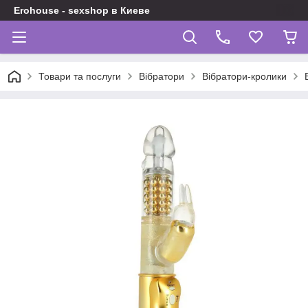
Erohouse - sexshop в Киеве
Товари та послуги
Вібратори
Вібратори-кролики