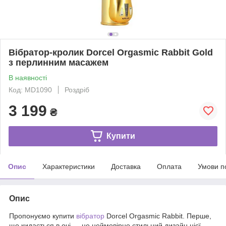
Вібратор-кролик Dorcel Orgasmic Rabbit Gold
з перлинним масажем
В наявності
Код: MD1090
Роздріб
3 199
₴
Купити
Опис
Характеристики
Доставка
Оплата
Умови п
Опис
Пропонуємо купити
вібратор
Dorcel Orgasmic Rabbit. Перше,
що кидається в очі — це неймовірно стильний дизайн цієї