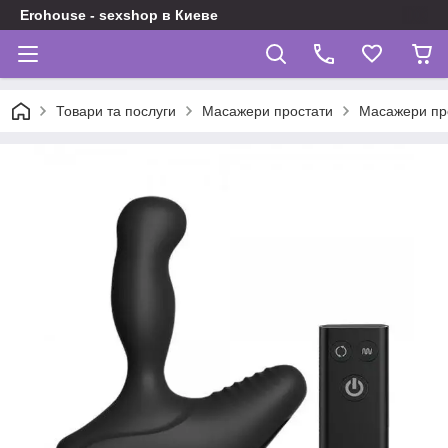
Erohouse - sexshop в Киеве
Товари та послуги
Масажери простати
Масажери про