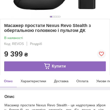
Масажер простати Nexus Revo Stealth з
обертальною головкою і пультом ДК
В наявності
Код: REVOS
Роздріб
9 399
₴
Купити
Опис
Характеристики
Доставка
Оплата
Умови п
Опис
Масажер простати Nexus Revo Stealth - це надпотужна зброя
у боротьбі за чоловіче здоров'я, яке б'є точно в ціль.