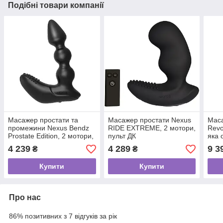
Подібні товари компанії
Масажер простати та
Масажер простати Nexus
Маса
промежини Nexus Bendz
RIDE EXTREME, 2 мотори,
Revo
Prostate Edition, 2 мотори,
пульт ДК
яка 
пульт ДК
ДК
4 239
4 289
9 3
₴
₴
Купити
Купити
Про нас
86% позитивних з 7 відгуків за рік