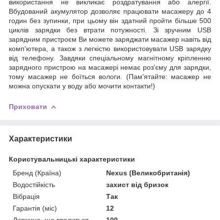
використання не викликає роздратування або алергії.
Вбудований акумулятор дозволяє працювати масажеру до 4
годин без зупинки, при цьому він здатний пройти більше 500
циклів зарядки без втрати потужності. Зі зручним USB
зарядним пристроєм Ви можете заряджати масажер навіть від
комп'ютера, а також з легкістю використовувати USB зарядку
від телефону. Завдяки спеціальному магнітному кріпленню
зарядного пристрою на масажері немає роз'єму для зарядки,
тому масажер не боїться вологи. (Пам'ятайте: масажер не
можна опускати у воду або мочити контакти!)
Приховати
Характеристики
Користувальницькі характеристики
Бренд (Країна)
Nexus (Великобританія)
Водостійкість
захист від бризок
Вібрація
Так
Гарантія (міс)
12
Довжина, що вводиться
100