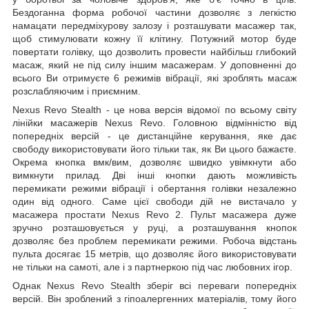
Бездоганна форма робочої частини дозволяє з легкістю
намацати передміхурову залозу і розташувати масажер так,
щоб стимулювати кожну її клітину. Потужний мотор буде
повертати голівку, що дозволить провести найбільш глибокий
масаж, який не під силу іншим масажерам. У доповненні до
всього Ви отримуєте 6 режимів вібрації, які зроблять масаж
розслабляючим і приємним.
Nexus Revo Stealth - це нова версія відомої по всьому світу
лінійки масажерів Nexus Revo. Головною відмінністю від
попередніх версій - це дистанційне керування, яке дає
свободу використовувати його тільки так, як Ви цього бажаєте.
Окрема кнопка вмк/вим, дозволяє швидко увімкнути або
вимкнути прилад. Дві інші кнопки дають можливість
перемикати режими вібрації і обертання голівки незалежно
один від одного. Саме цієї свободи дій не вистачало у
масажера простати Nexus Revo 2. Пульт масажера дуже
зручно розташовується у руці, а розташування кнопок
дозволяє без проблем перемикати режими. Робоча відстань
пульта досягає 15 метрів, що дозволяє його використовувати
не тільки на самоті, але і з партнеркою під час любовних ігор.
Однак Nexus Revo Stealth зберіг всі переваги попередніх
версій. Він зроблений з гіпоалергенних матеріалів, тому його