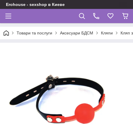
Erohouse - sexshop в Киеве
Товари та послуги
Аксесуари БДСМ
Кляпи
Кляп 