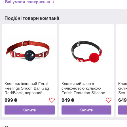
Всі умови повернення
Подібні товари компанії
Кляп силіконовий Feral
Класичний кляп з
Кля
Feelings Silicon Ball Gag
силіконовою кулькою
силі
Red/Black, червоний
Fetish Tentation Silicone
Sex 
ремінець, чорна кулька
Gag Ball
нату
899
849
649
₴
₴
Купити
Купити