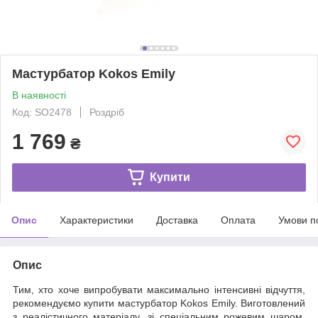
Мастурбатор Kokos Emily
В наявності
Код: SO2478
Роздріб
1 769
₴
Купити
Опис
Характеристики
Доставка
Оплата
Умови п
Опис
Тим, хто хоче випробувати максимально інтенсивні відчуття,
рекомендуємо купити мастурбатор Kokos Emily. Виготовлений
з реалістичного матеріалу, зі спеціальним рожевим шаром,