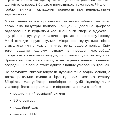
що імітує слизову, і багатою внутрішньою текстурою. Численні
горбки, вигини і складочки принесуть вам непередаване
задоволення!
М'яка і ніжна вагіна з рожевими статевими губами, заклично
прочинена назустріч вашому «бійцю» - ідеальне джерело
задоволення в будь-який час. Щойно ви вперше відчуєте її
внутрішню структуру, ви захочете гратися з нею знову і знову.
М'які складки, пружні кульки, місця, що звужуються, ніжно
стимулюватимуть кожну чутливу точку вашого пеніса. Крім
того, завдяки одному отвору в процесі мастурбації
створюється невеликий вакуум, що помітно підсилює відчуття.
Приємного тілесного кольору зовні та реалістичного рожевого
всередині, ця вагіна стане однією з ваших улюблених іграшок.
Не забувайте використовувати лубрикант на водній основі, а
також ретельно очищати іграшку після кожного сеансу.
Зберігати мастурбатор необхідно в сухій індивідуальній
упаковці, бажано присипавши відновлювальним засобом.
реалістичний зовнішній вигляд
3D-структура
подвійний шар
матеріал TPR