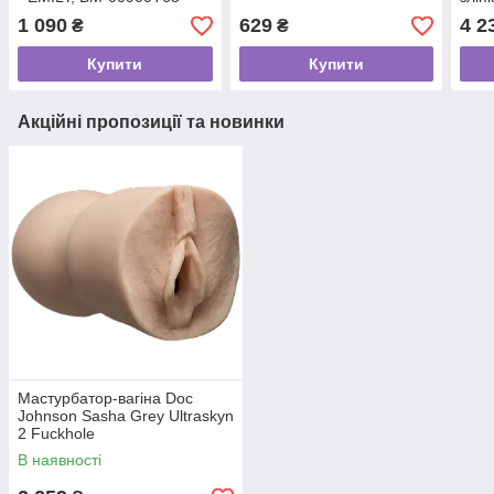
1 090
629
4 2
₴
₴
Купити
Купити
Акційні пропозиції та новинки
Мастурбатор-вагіна Doc
Johnson Sasha Grey Ultraskyn
2 Fuckhole
В наявності