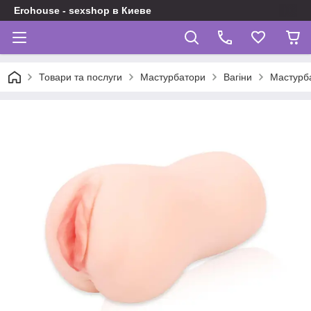
Erohouse - sexshop в Киеве
Товари та послуги
Мастурбатори
Вагіни
Мастурба