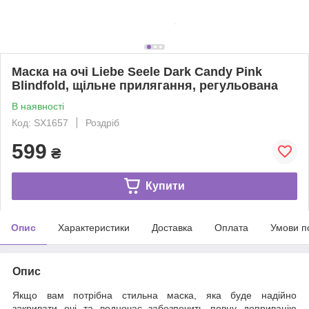
Маска на очі Liebe Seele Dark Candy Pink
Blindfold, щільне прилягання, регульована
В наявності
Код: SX1657
Роздріб
599
₴
Купити
Опис
Характеристики
Доставка
Оплата
Умови п
Опис
Якщо вам потрібна стильна маска, яка буде надійно
закривати очі та водночас забезпечить повну депривацію