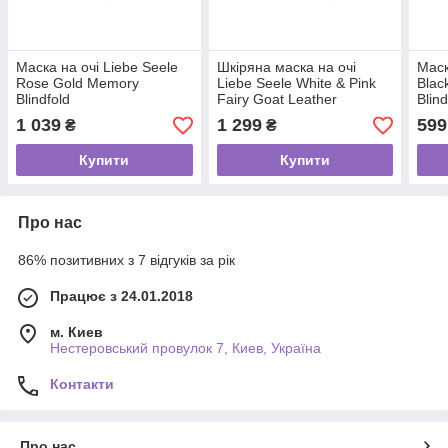
Маска на очі Liebe Seele
Шкіряна маска на очі
Маск
Rose Gold Memory
Liebe Seele White & Pink
Blac
Blindfold
Fairy Goat Leather
Blin
Blindfold
1 039
1 299
599
₴
₴
Купити
Купити
Про нас
86% позитивних з 7 відгуків за рік
Працює з 24.01.2018
м. Киев
Нестеровський провулок 7, Киев, Україна
Контакти
Про нас