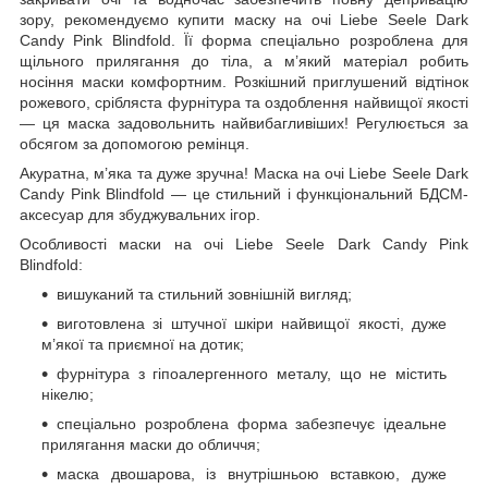
зору, рекомендуємо купити маску на очі Liebe Seele Dark
Candy Pink Blindfold. Її форма спеціально розроблена для
щільного прилягання до тіла, а м’який матеріал робить
носіння маски комфортним. Розкішний приглушений відтінок
рожевого, срібляста фурнітура та оздоблення найвищої якості
— ця маска задовольнить найвибагливіших! Регулюється за
обсягом за допомогою ремінця.
Акуратна, м’яка та дуже зручна! Маска на очі Liebe Seele Dark
Candy Pink Blindfold — це стильний і функціональний БДСМ-
аксесуар для збуджувальних ігор.
Особливості маски на очі Liebe Seele Dark Candy Pink
Blindfold:
вишуканий та стильний зовнішній вигляд;
виготовлена ​​зі штучної шкіри найвищої якості, дуже
м’якої та приємної на дотик;
фурнітура з гіпоалергенного металу, що не містить
нікелю;
спеціально розроблена форма забезпечує ідеальне
прилягання маски до обличчя;
маска двошарова, із внутрішньою вставкою, дуже