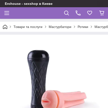
Erohouse - sexshop в Киеве
Товари та послуги
Мастурбатори
Ротики
Мастурб