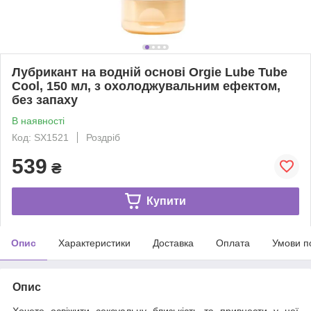
Лубрикант на водній основі Orgie Lube Tube
Cool, 150 мл, з охолоджувальним ефектом,
без запаху
В наявності
Код: SX1521
Роздріб
539
₴
Купити
Опис
Характеристики
Доставка
Оплата
Умови п
Опис
Хочете освіжити сексуальну близькість та привнести у неї