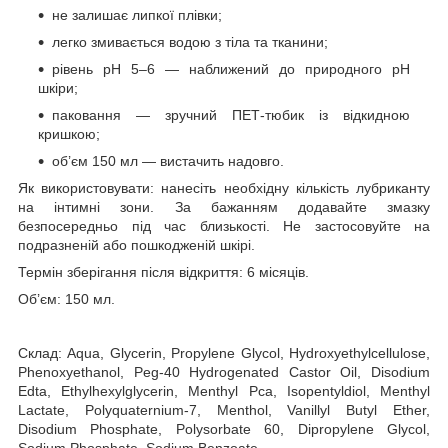
не залишає липкої плівки;
легко змивається водою з тіла та тканини;
рівень pH 5–6 — наближений до природного pH
шкіри;
паковання — зручний ПЕТ-тюбик із відкидною
кришкою;
об’єм 150 мл — вистачить надовго.
Як використовувати: нанесіть необхідну кількість лубриканту
на інтимні зони. За бажанням додавайте змазку
безпосередньо під час близькості. Не застосовуйте на
подразненій або пошкодженій шкірі.
Термін зберігання після відкриття: 6 місяців.
Об’єм: 150 мл.
Склад: Aqua, Glycerin, Propylene Glycol, Hydroxyethylcellulose,
Phenoxyethanol, Peg-40 Hydrogenated Castor Oil, Disodium
Edta, Ethylhexylglycerin, Menthyl Pca, Isopentyldiol, Menthyl
Lactate, Polyquaternium-7, Menthol, Vanillyl Butyl Ether,
Disodium Phosphate, Polysorbate 60, Dipropylene Glycol,
Sodium Phosphate, Sodium Benzoate.