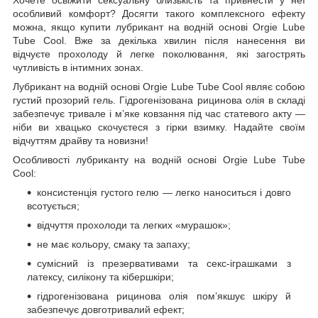
особливий комфорт? Досягти такого комплексного ефекту
можна, якщо купити лубрикант на водній основі Orgie Lube
Tube Cool. Вже за декілька хвилин після нанесення ви
відчуєте прохолоду й легке поколювання, які загострять
чутливість в інтимних зонах.
Лубрикант на водній основі Orgie Lube Tube Cool являє собою
густий прозорий гель. Гідрогенізована рицинова олія в складі
забезпечує тривале і м’яке ковзання під час статевого акту —
ніби ви хвацько скочуєтеся з гірки взимку. Надайте своїм
відчуттям драйву та новизни!
Особливості лубриканту на водній основі Orgie Lube Tube
Cool:
консистенція густого гелю — легко наноситься і довго
всотується;
відчуття прохолоди та легких «мурашок»;
не має кольору, смаку та запаху;
сумісний із презервативами та секс-іграшками з
латексу, силікону та кібершкіри;
гідрогенізована рицинова олія пом’якшує шкіру й
забезпечує довготривалий ефект;