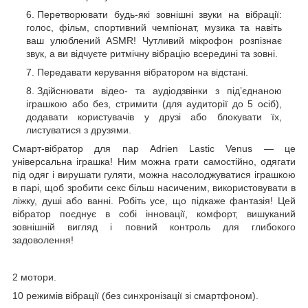
Перетворювати будь-які зовнішні звуки на вібрації:
голос, фільм, спортивний чемпіонат, музика та навіть
ваш улюблений ASMR! Чутливий мікрофон розпізнає
звук, а ви відчуєте ритмічну вібрацію всередині та зовні.
Передавати керування вібратором на відстані.
Здійснювати відео- та аудіодзвінки з під’єднаною
іграшкою або без, стримити (для аудиторії до 5 осіб),
додавати користувачів у друзі або блокувати їх,
листуватися з друзями.
Смарт-вібратор для пар Adrien Lastic Venus — це
універсальна іграшка! Ним можна грати самостійно, одягати
під одяг і вирушати гуляти, можна насолоджуватися іграшкою
в парі, щоб зробити секс більш насиченим, використовувати в
ліжку, душі або ванні. Робіть усе, що підкаже фантазія! Цей
вібратор поєднує в собі інновації, комфорт, вишуканий
зовнішній вигляд і повний контроль для глибокого
задоволення!
2 мотори.
10 режимів вібрації (без синхронізації зі смартфоном).