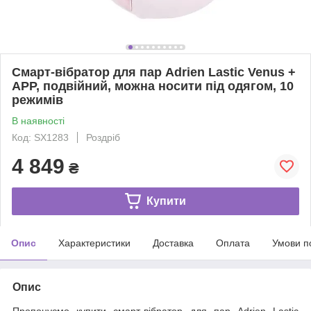
Смарт-вібратор для пар Adrien Lastic Venus +
APP, подвійний, можна носити під одягом, 10
режимів
В наявності
Код: SX1283
Роздріб
4 849
₴
Купити
Опис
Характеристики
Доставка
Оплата
Умови п
Опис
Пропонуємо купити смарт-вібратор для пар Adrien Lastic