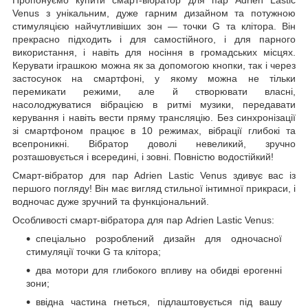
Venus з унікальним, дуже гарним дизайном та потужною
стимуляцією найчутливіших зон — точки G та клітора. Він
прекрасно підходить і для самостійного, і для парного
використання, і навіть для носіння в громадських місцях.
Керувати іграшкою можна як за допомогою кнопки, так і через
застосунок на смартфоні, у якому можна не тільки
перемикати режими, але й створювати власні,
насолоджуватися вібрацією в ритмі музики, передавати
керування і навіть вести пряму трансляцію. Без синхронізації
зі смартфоном працює в 10 режимах, вібрації глибокі та
всепроникні. Вібратор доволі невеликий, зручно
розташовується і всередині, і зовні. Повністю водостійкий!
Смарт-вібратор для пар Adrien Lastic Venus здивує вас із
першого погляду! Він має вигляд стильної інтимної прикраси, і
водночас дуже зручний та функціональний.
Особливості смарт-вібратора для пар Adrien Lastic Venus:
спеціально розроблений дизайн для одночасної
стимуляції точки G та клітора;
два мотори для глибокого впливу на обидві ерогенні
зони;
ввідна частина гнеться, підлаштовується під вашу