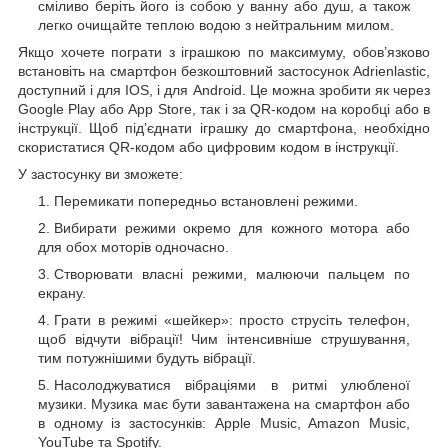
сміливо беріть його із собою у ванну або душ, а також
легко очищайте теплою водою з нейтральним милом.
Якщо хочете пограти з іграшкою по максимуму, обов’язково
встановіть на смартфон безкоштовний застосунок Adrienlastic,
доступний і для IOS, і для Android. Це можна зробити як через
Google Play або App Store, так і за QR-кодом на коробці або в
інструкції. Щоб під’єднати іграшку до смартфона, необхідно
скористатися QR-кодом або цифровим кодом в інструкції.
У застосунку ви зможете:
Перемикати попередньо встановлені режими.
Вибирати режими окремо для кожного мотора або
для обох моторів одночасно.
Створювати власні режими, малюючи пальцем по
екрану.
Грати в режимі «шейкер»: просто струсіть телефон,
щоб відчути вібрації! Чим інтенсивніше струшування,
тим потужнішими будуть вібрації.
Насолоджуватися вібраціями в ритмі улюбленої
музики. Музика має бути завантажена на смартфон або
в одному із застосунків: Apple Music, Amazon Music,
YouTube та Spotify.