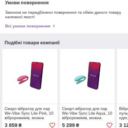
Умови повернення
Законом не передбачено повернення та обмін даного товару
належної якості
Всі умови повернення
Подібні товари компанії
Смарт-вібратор для пар
Смарт-вібратор для пар
Вібр
We-Vibe Sync Lite Pink, 10
We-Vibe Sync Lite Aqua, 10
пуль
віброрежимів, можна
віброрежимів, можна
одяг
поєднувати з проникним
поєднувати з проникним
зовн
3 859
5 289
3 1
₴
₴
сексом
сексом
режи