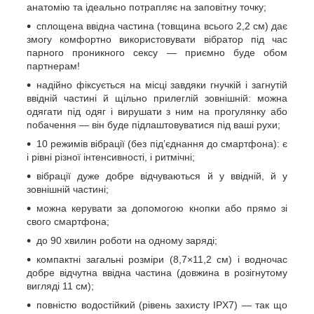
анатомію та ідеально потрапляє на заповітну точку;
сплощена ввідна частина (товщина всього 2,2 см) дає
змогу комфортно використовувати вібратор під час
парного проникного сексу — приємно буде обом
партнерам!
надійно фіксується на місці завдяки гнучкій і загнутій
ввідній частині й щільно прилеглій зовнішній: можна
одягати під одяг і вирушати з ним на прогулянку або
побачення — він буде підлаштовуватися під ваші рухи;
10 режимів вібрації (без під’єднання до смартфона): є
і рівні різної інтенсивності, і ритмічні;
вібрації дуже добре відчуваються й у ввідній, й у
зовнішній частині;
можна керувати за допомогою кнопки або прямо зі
свого смартфона;
до 90 хвилин роботи на одному заряді;
компактні загальні розміри (8,7×11,2 см) і водночас
добре відчутна ввідна частина (довжина в розігнутому
вигляді 11 см);
повністю водостійкий (рівень захисту IPX7) — так що