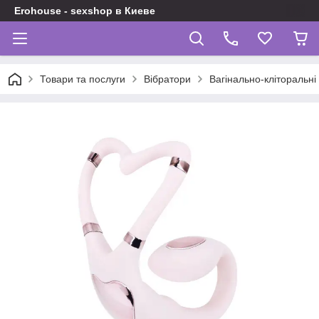
Erohouse - sexshop в Киеве
Товари та послуги
Вібратори
Вагінально-кліторальні