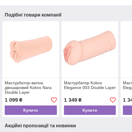
Подібні товари компанії
Мастурбатор-вагіна
Мастурбатор Kokos
Маст
двошаровий Kokos Nara
Elegance 003 Double Layer
Eleg
Double Layer
1 099
1 349
1 3
₴
₴
Купити
Купити
Акційні пропозиції та новинки