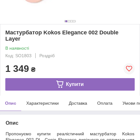
Мастурбатор Kokos Elegance 002 Double
Layer
В наявності
Код: SO1803
Роздріб
1 349
₴
Купити
Опис
Характеристики
Доставка
Оплата
Умови п
Опис
Пропонуємо купити реалістичний мастурбатор Kokos
Elegance 002 DL. Серія Elegance вирізняється оптимальним