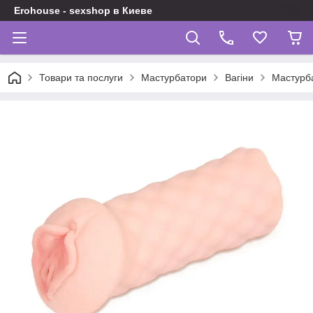
Erohouse - sexshop в Киеве
Товари та послуги
Мастурбатори
Вагіни
Мастурба