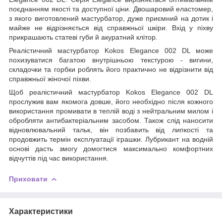
поєднанням якості та доступної ціни. Двошаровий еластомер,
з якого виготовлений мастурбатор, дуже приємний на дотик і
майже не відрізняється від справжньої шкіри. Вхід у піхву
прикрашають статеві губи й акуратний клітор.
Реалістичний мастурбатор Kokos Elegance 002 DL може
похизуватися багатою внутрішньою текстурою - вигини,
складочки та горбки роблять його практично не відрізнити від
справжньої жіночої піхви.
Щоб реалістичний мастурбатор Kokos Elegance 002 DL
прослужив вам якомога довше, його необхідно після кожного
використання промивати в теплій воді з нейтральним милом і
обробляти антибактеріальним засобом. Також слід наносити
відновлювальний тальк, він позбавить від липкості та
продовжить термін експлуатації іграшки. Лубрикант на водній
основі дасть змогу домогтися максимально комфортних
відчуттів під час використання.
Приховати
Характеристики