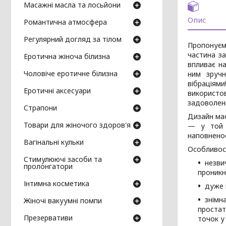
Масажні масла та лосьйони
Опис
Романтична атмосфера
Регулярний догляд за тілом
Пропонуєм
частина з
Еротична жіноча білизна
впливає н
Чоловіче еротичне білизна
ним зручн
вібраціями
Еротичні аксесуари
використо
задоволен
Страпони
Дизайн мас
Товари для жіночого здоров'я
— у той ч
наповненос
Вагінальні кульки
Особливост
Стимулюючі засоби та
незви
пролонгатори
проникн
Інтимна косметика
дуже 
знімн
Жіночі вакуумні помпи
простат
Презервативи
точок у 