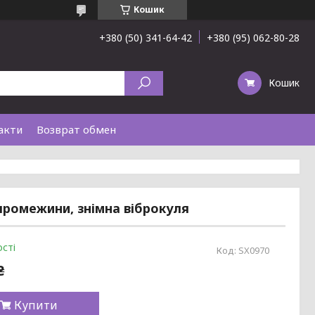
Кошик
+380 (50) 341-64-42
+380 (95) 062-80-28
Кошик
акти
Возврат обмен
промежини, знімна віброкуля
сті
Код:
SX0970
₴
Купити