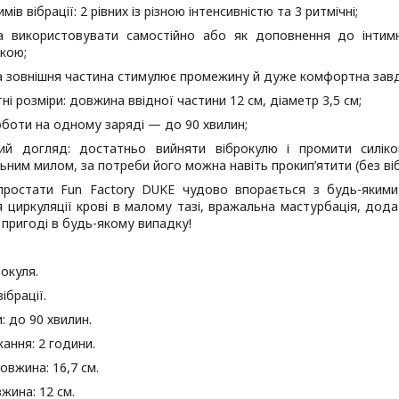
мів вібрації: 2 рівних із різною інтенсивністю та 3 ритмічні;
 використовувати самостійно або як доповнення до інтимн
кою;
а зовнішня частина стимулює промежину й дуже комфортна завдя
ні розміри: довжина ввідної частини 12 см, діаметр 3,5 см;
оботи на одному заряді — до 90 хвилин;
ий догляд: достатньо вийняти віброкулю і промити силі
ьним милом, за потреби його можна навіть прокип’ятити (без віб
ростати Fun Factory DUKE чудово впорається з будь-яким
 циркуляції крові в малому тазі, вражальна мастурбація, дода
в пригоді в будь-якому випадку!
рокуля.
ібрації.
: до 90 хвилин.
ання: 2 години.
овжина: 16,7 см.
жина: 12 см.