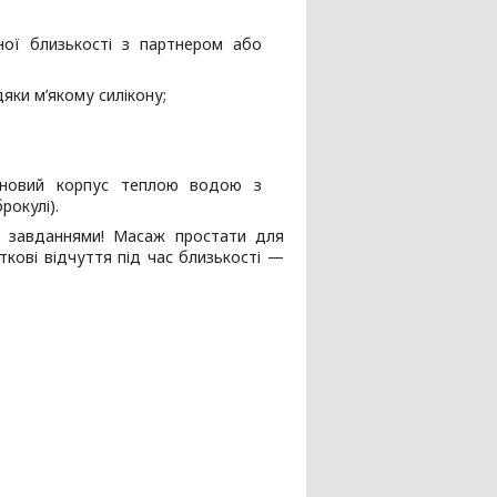
ої близькості з партнером або
ки м’якому силікону;
коновий корпус теплою водою з
рокулі).
и завданнями! Масаж простати для
ткові відчуття під час близькості —