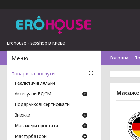
Erohouse - sexshop в Киеве
Головна
То
Товари та послуги
Реалістичні ляльки
Масажер
Аксесуари БДСМ
Подарункові сертифікати
Знижки
Масажери простати
Мастурбатори