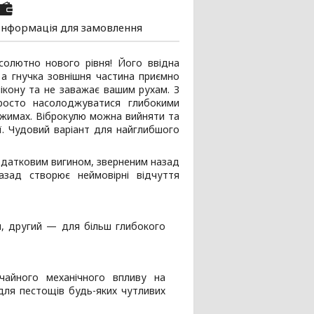
Інформація для замовлення
олютно нового рівня! Його ввідна
 а гнучка зовнішня частина приємно
ікону та не заважає вашим рухам. З
росто насолоджуватися глибокими
режимах. Віброкулю можна вийняти та
ї. Чудовий варіант для найглибшого
одатковим вигином, зверненим назад
зад створює неймовірні відчуття
, другий — для більш глибокого
чайного механічного впливу на
для пестощів будь-яких чутливих