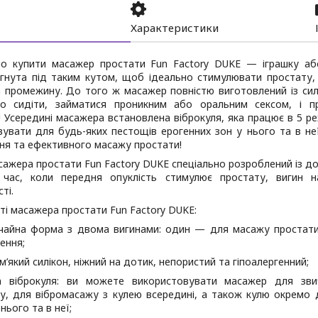
Характеристики
о купити масажер простати Fun Factory DUKE — іграшку абс
агнута під таким кутом, щоб ідеально стимулювати простату,
а промежину. До того ж масажер повністю виготовлений із сил
о сидіти, займатися проникним або оральним сексом, і п
! Усередині масажера встановлена віброкуля, яка працює в 5 
вувати для будь-яких пестощів ерогенних зон у нього та в не
ня та ефективного масажу простати!
ажера простати Fun Factory DUKE спеціально розроблений із д
ас, коли передня опуклість стимулює простату, вигин на
ті.
і масажера простати Fun Factory DUKE:
чайна форма з двома вигинами: один — для масажу простати
ення;
м’який силікон, ніжний на дотик, непористий та гіпоалергенний;
а віброкуля: ви можете використовувати масажер для зви
у, для вібромасажу з кулею всередині, а також кулю окремо 
нього та в неї;