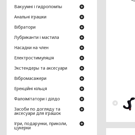
Вакуумні і гидропомпы
Анальні іграшки
Вібратори
Лубриканти і мастила
Насадки на член
Електростимуляція
Экстендеры та аксесуари
Вібромасажери
Ерекційні кільця
Фалоімітатори і ділдо
Засоби по догляду та
аксесуари для іграшок
Ігри, подарунки, приколи,
цукерки