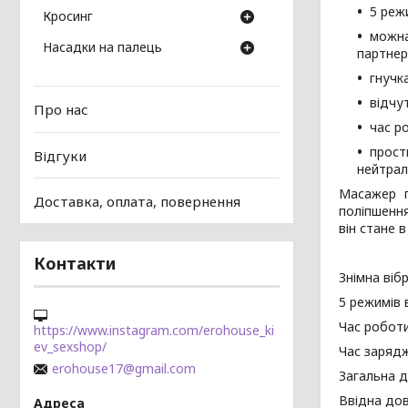
5 режи
Кросинг
можна
Насадки на палець
партнер
гнучк
відчут
Про нас
час р
прост
Відгуки
нейтрал
Масажер п
Доставка, оплата, повернення
поліпшення
він стане 
Контакти
Знімна віб
5 режимів в
Час роботи
https://www.instagram.com/erohouse_ki
ev_sexshop/
Час зарядж
erohouse17@gmail.com
Загальна д
Ввідна дов