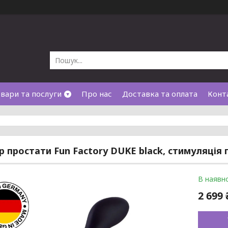
вари та послуги
Про нас
Доставка та оплата
Конт
 простати Fun Factory DUKE black, стимуляція 
В наявно
2 699 