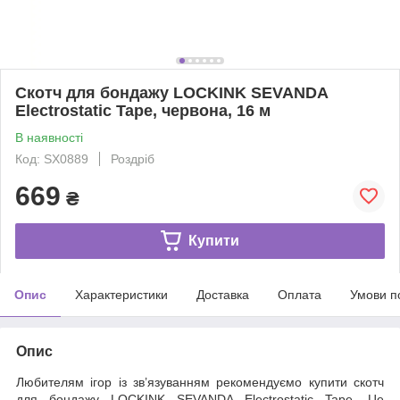
Скотч для бондажу LOCKINK SEVANDA
Electrostatic Tape, червона, 16 м
В наявності
Код: SX0889
Роздріб
669
₴
Купити
Опис
Характеристики
Доставка
Оплата
Умови п
Опис
Любителям ігор із зв’язуванням рекомендуємо купити скотч
для бондажу LOCKINK SEVANDA Electrostatic Tape. Це