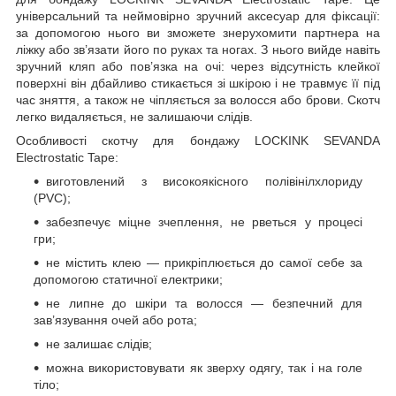
універсальний та неймовірно зручний аксесуар для фіксації:
за допомогою нього ви зможете знерухомити партнера на
ліжку або зв’язати його по руках та ногах. З нього вийде навіть
зручний кляп або пов’язка на очі: через відсутність клейкої
поверхні він дбайливо стикається зі шкірою і не травмує її під
час зняття, а також не чіпляється за волосся або брови. Скотч
легко видаляється, не залишаючи слідів.
Особливості скотчу для бондажу LOCKINK SEVANDA
Electrostatic Tape:
виготовлений з високоякісного полівінілхлориду
(PVC);
забезпечує міцне зчеплення, не рветься у процесі
гри;
не містить клею — прикріплюється до самої себе за
допомогою статичної електрики;
не липне до шкіри та волосся — безпечний для
зав’язування очей або рота;
не залишає слідів;
можна використовувати як зверху одягу, так і на голе
тіло;