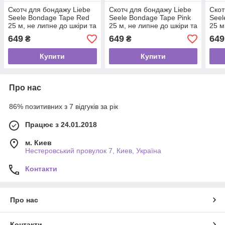
Скотч для бондажу Liebe
Скотч для бондажу Liebe
Скот
Seele Bondage Tape Red
Seele Bondage Tape Pink
Seel
25 м, не липне до шкіри та
25 м, не липне до шкіри та
25 м
волосся, без слідів
волосся, без слідів
649
649
649
₴
₴
Купити
Купити
Про нас
86% позитивних з 7 відгуків за рік
Працює з 24.01.2018
м. Киев
Нестеровський провулок 7, Киев, Україна
Контакти
Про нас
Контакти