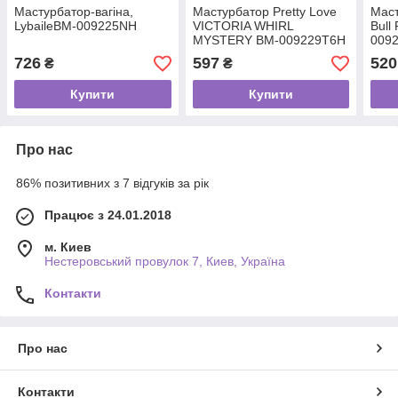
Мастурбатор-вагіна,
Мастурбатор Pretty Love
Маст
LybaileBM-009225NH
VICTORIA WHIRL
Bull
MYSTERY BM-009229T6H
009
726
597
520
₴
₴
Купити
Купити
Про нас
86% позитивних з 7 відгуків за рік
Працює з 24.01.2018
м. Киев
Нестеровський провулок 7, Киев, Україна
Контакти
Про нас
Контакти