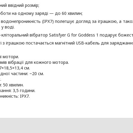
ний ввідний розмір;
оботи на одному заряді — до 60 хвилин;
 водонепроникність (IPX7) полегшує догляд за іграшкою, а тако
 у воді.
-кліторальний вібратор Satisfyer G for Goddess 1 подарує божес
і з іграшкою постачається магнітний USB-кабель для заряджанн
і мотори.
мів вібрації для кожного мотора.
7×18,5×13,4 см.
ідної частини: ~20 см.
.
: 50 хвилин.
ання: 3,5 години.
икність: IPX7.