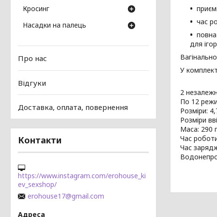
приєм
Кросинг
час р
Насадки на палець
повна
для ігор
Вагінально
Про нас
У комплект
Відгуки
2 незалежн
По 12 режи
Доставка, оплата, повернення
Розміри: 4,
Розміри вв
Маса: 290 г
Час роботи
Контакти
Час зарядж
Водонепрон
https://www.instagram.com/erohouse_ki
ev_sexshop/
erohouse17@gmail.com