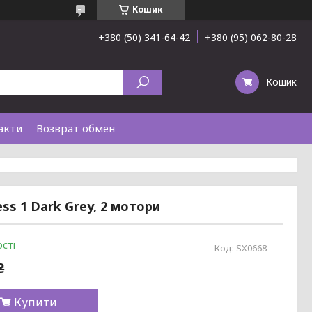
Кошик
+380 (50) 341-64-42
+380 (95) 062-80-28
Кошик
акти
Возврат обмен
ss 1 Dark Grey, 2 мотори
сті
Код:
SX0668
₴
Купити