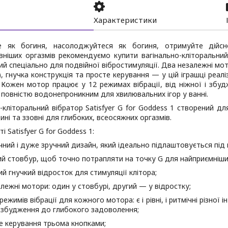
Характеристики
е як богиня, насолоджуйтеся як богиня, отримуйте дійс
вніших оргазмів рекомендуємо купити вагінально-кліторальний 
й спеціально для подвійної вібростимуляції. Два незалежні мот
), гнучка конструкція та просте керування — у цій іграшці реа
 Кожен мотор працює у 12 режимах вібрації, від ніжної і збу
 повністю водонепроникним для хвилювальних ігор у ванні.
-кліторальний вібратор Satisfyer G for Goddess 1 створений дл
ині та ззовні для глибоких, всеосяжних оргазмів.
 Satisfyer G for Goddess 1:
чний і дуже зручний дизайн, який ідеально підлаштовується під 
ий стовбур, щоб точно потрапляти на точку G для найприємніших
ий гнучкий відросток для стимуляції клітора;
алежні мотори: один у стовбурі, другий — у відростку;
режимів вібрації для кожного мотора: є і рівні, і ритмічні різної
 збудження до глибокого задоволення;
е керування трьома кнопками;