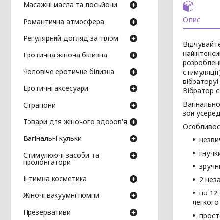
Масажні масла та лосьйони
Опис
Романтична атмосфера
Регулярний догляд за тілом
Відчувайт
найінтенси
Еротична жіноча білизна
розроблени
Чоловіче еротичне білизна
стимуляції
вібратору!
Еротичні аксесуари
Вібратор є
Вагінально
Страпони
зон усеред
Товари для жіночого здоров'я
Особливості
Вагінальні кульки
незви
гнучк
Стимулюючі засоби та
пролонгатори
зручн
Інтимна косметика
2 нез
по 12 
Жіночі вакуумні помпи
легкого
Презервативи
прост