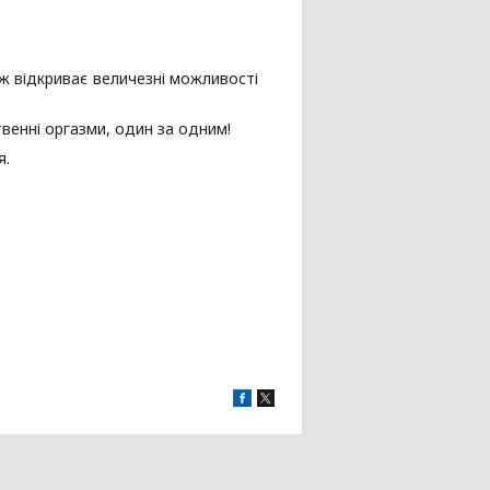
ж відкриває величезні можливості
твенні оргазми, один за одним!
я.