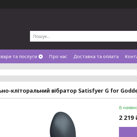
вари та послуги
Про нас
Доставка та оплата
Конт
ьно-кліторальний вібратор Satisfyer G for Godde
В наявно
2 219 