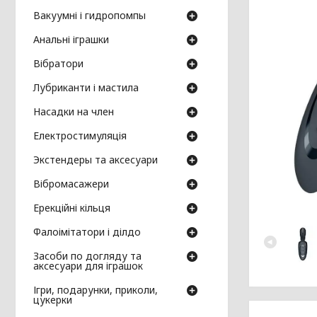
Вакуумні і гидропомпы
Анальні іграшки
Вібратори
Лубриканти і мастила
Насадки на член
Електростимуляція
Экстендеры та аксесуари
Вібромасажери
Ерекційні кільця
Фалоімітатори і ділдо
Засоби по догляду та
аксесуари для іграшок
Ігри, подарунки, приколи,
цукерки