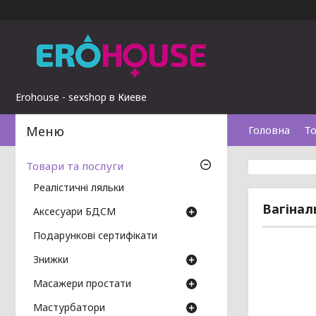
Erohouse - sexshop в Киеве
Головна
То
Товари та послуги
Реалістичні ляльки
Вагінал
Аксесуари БДСМ
Подарункові сертифікати
Знижки
Масажери простати
Мастурбатори