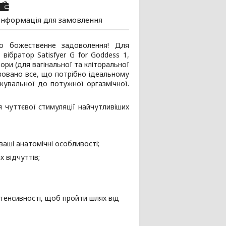
Інформація для замовлення
но божественне задоволення! Для
вібратор Satisfyer G for Goddess 1,
ори (для вагінальної та кліторальної
лізовано все, що потрібно ідеальному
джувальної до потужної оргазмічної.
я чуттєвої стимуляції найчутливіших
ваші анатомічні особливості;
 відчуттів;
 інтенсивності, щоб пройти шлях від