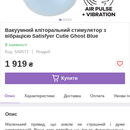
Вакуумний кліторальний стимулятор з
вібрацією Satisfyer Cutie Ghost Blue
В наявності
Код: SX0572
Роздріб
1 919
₴
Купити
Опис
Характеристики
Доставка
Оплата
Умови п
Опис
Маленький привид, що зовсім не страшний і дуже
симпатичний! Якщо вам потрібна не тільки функціональна,