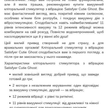
але й мила іграшка, рекомендуємо купити вакуумний
кліторальний стимулятор з вібрацією Satisfyer Cutie Ghost. Він
має фантастичний вигляд, весь покритий ніжним силіконом,
особливо м’яким біля розтруба, і поєднує вакуумну дію з
вібростимуляцією. Сподобається навіть найвибагливішим! 11
рівнів інтенсивності вакууму та 12 режимів вібрації можна
комбінувати на свій розсуд. Повністю водонепроникний, щоб
насолоджуватися ще й у ванні або душі!
Цей милий привид створений не для страху, а для
вражальних оргазмів! Кліторальний стимулятор з вібрацією
Satisfyer Cutie Ghost сподобається вам із першого погляду, а
після гри ви закохаєтесь у нього назавжди.
Характеристики кліторального стимулятора з вібрацією
Satisfyer Cutie Ghost:
милий зовнішній вигляд: добрий привид, що завжди
готовий до гри;
2 мотори з незалежним керуванням: один відповідає
за вакуумну стимуляцію, другий — за вібрацію;
12 режимів вібрації: є рівні та ритмічні;
11 рівнів вакуумної стимуляції: від дражливої ​​та ніжної
до суперпотужної для приголомшливих оргазмів;