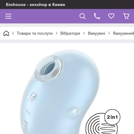
Erohouse - sexshop в Киеве
Товари та послуги
Вібратори
Вакуумні
Вакуумний 