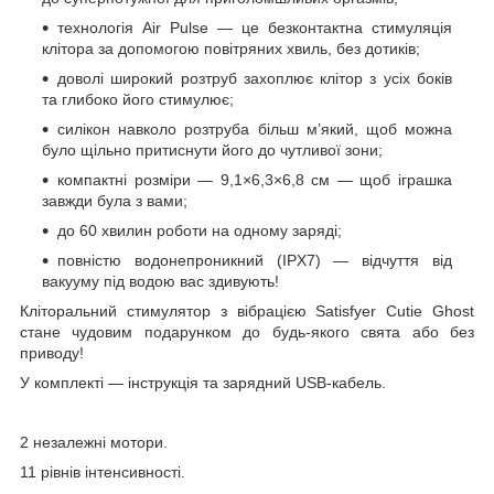
технологія Air Pulse — це безконтактна стимуляція
клітора за допомогою повітряних хвиль, без дотиків;
доволі широкий розтруб захоплює клітор з усіх боків
та глибоко його стимулює;
силікон навколо розтруба більш м’який, щоб можна
було щільно притиснути його до чутливої ​​зони;
компактні розміри — 9,1×6,3×6,8 см — щоб іграшка
завжди була з вами;
до 60 хвилин роботи на одному заряді;
повністю водонепроникний (IPX7) — відчуття від
вакууму під водою вас здивують!
Кліторальний стимулятор з вібрацією Satisfyer Cutie Ghost
стане чудовим подарунком до будь-якого свята або без
приводу!
У комплекті — інструкція та зарядний USB-кабель.
2 незалежні мотори.
11 рівнів інтенсивності.