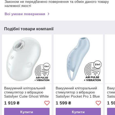
Законом не передбачено повернення та обмін даного товару
належної якості
Всі умови повернення
Подібні товари компанії
Вакуумний кліторальний
Вакуумний кліторальний
Ваку
стимулятор з вібрацією
стимулятор з вібрацією
стим
Satisfyer Cutie Ghost White
Satisfyer Pocket Pro 1 Blue
Sati
Purp
1 919
1 599
1 5
₴
₴
Купити
Купити