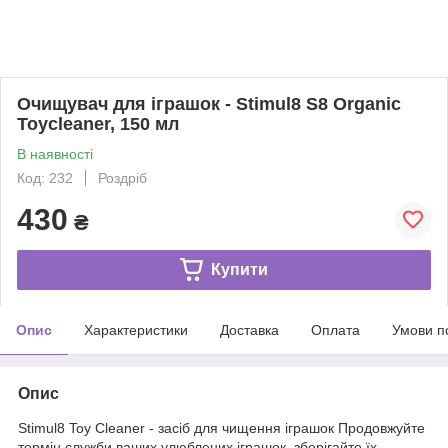
Очищувач для іграшок - Stimul8 S8 Organic
Toycleaner, 150 мл
В наявності
Код: 232
Роздріб
430
₴
Купити
Опис
Характеристики
Доставка
Оплата
Умови п
Опис
Stimul8 Toy Cleaner - засіб для чищення іграшок Продовжуйте
термін служби ваших улюблених іграшок, зберігайте їх