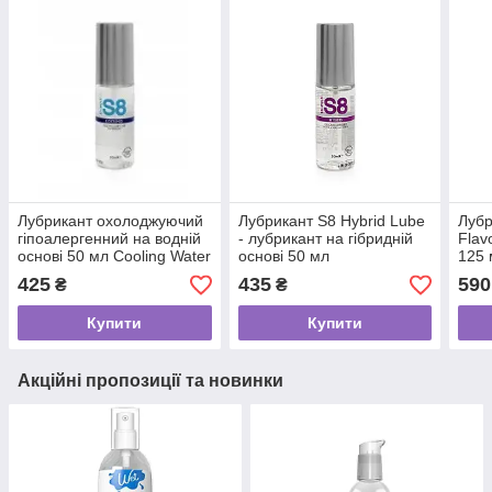
Лубрикант охолоджуючий
Лубрикант S8 Hybrid Lube
Лубр
гіпоалергенний на водній
- лубрикант на гібридній
Flav
основі 50 мл Cooling Water
основі 50 мл
125 
Based Lube від Stimul8
425
435
590
₴
₴
Купити
Купити
Акційні пропозиції та новинки