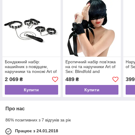
Бондажний набір:
Еротичний набір пов’язка
Нару
нашийник з повідцем,
на очі та наручники Art of
of S
наручники та поножі Art of
Sex: Blindfold and
Sex - Cassandra, колір
Handcuffs Aria
2 069
489
399
₴
₴
чорний
Купити
Купити
Про нас
86% позитивних з 7 відгуків за рік
Працює з 24.01.2018