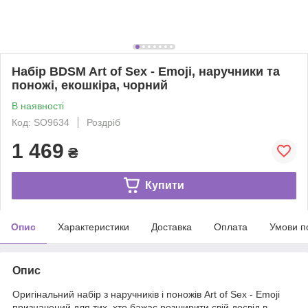
Набір BDSM Art of Sex - Emoji, наручники та
поножі, екошкіра, чорний
В наявності
Код: SO9634
Роздріб
1 469
₴
Купити
Опис
Характеристики
Доставка
Оплата
Умови п
Опис
Оригінальний набір з наручників і поножів Art of Sex - Emoji
призначений для тих, хто бажає розширити свій досвід в