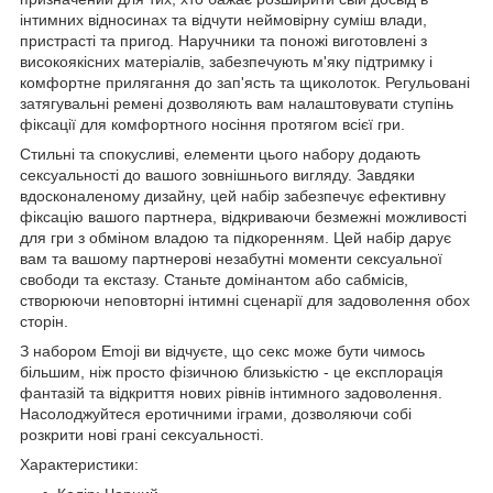
інтимних відносинах та відчути неймовірну суміш влади,
пристрасті та пригод. Наручники та поножі виготовлені з
високоякісних матеріалів, забезпечують м'яку підтримку і
комфортне прилягання до зап'ясть та щиколоток. Регульовані
затягувальні ремені дозволяють вам налаштовувати ступінь
фіксації для комфортного носіння протягом всієї гри.
Стильні та спокусливі, елементи цього набору додають
сексуальності до вашого зовнішнього вигляду. Завдяки
вдосконаленому дизайну, цей набір забезпечує ефективну
фіксацію вашого партнера, відкриваючи безмежні можливості
для гри з обміном владою та підкоренням. Цей набір дарує
вам та вашому партнерові незабутні моменти сексуальної
свободи та екстазу. Станьте домінантом або сабмісів,
створюючи неповторні інтимні сценарії для задоволення обох
сторін.
З набором Emoji ви відчуєте, що секс може бути чимось
більшим, ніж просто фізичною близькістю - це експлорація
фантазій та відкриття нових рівнів інтимного задоволення.
Насолоджуйтеся еротичними іграми, дозволяючи собі
розкрити нові грані сексуальності.
Характеристики: