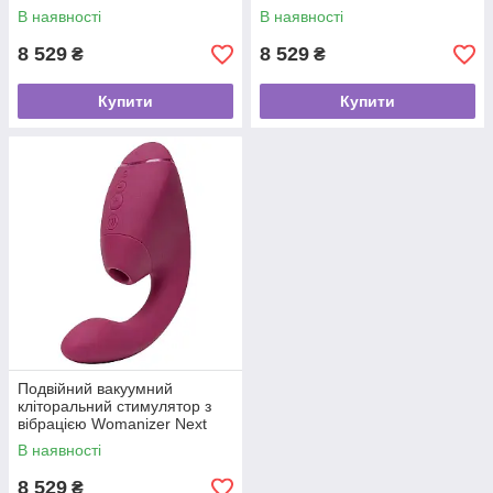
Duo - Black
Duo - Dark Purple
В наявності
В наявності
8 529
8 529
₴
₴
Купити
Купити
Подвійний вакуумний
кліторальний стимулятор з
вібрацією Womanizer Next
Duo - Dusky Pink
В наявності
8 529
₴