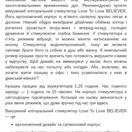
захоплювальними враженнями дух. Рекомендуємо купити
вакуумний кліторальний стимулятор Love To Love BELIEVER.
Його ергономічний корпус із м’якого силікону зручно лягає в
долоню. Ніжний обідок мембрани дбайливо обіймає клітор і
ритмічно рухається вгору-вниз і вперед-назад, солодко
дражнячи й стимулюючи горбок бажання. У стимулятора є
п’ять режимів вібрації, їх можна міняти натисканням на
кнопку. Стимулятор водонепроникний, тому ви можете
сміливо брати його із собою в душ або ванну. А компактний
розмір іграшки просто кричить про готовність вирушити з вами
у відпустку. Щоб девайс не ввімкнувся у валізі, його можна
заблокувати на час польоту або поїздки. Або, можливо, ви
хочете взяти іграшку в офіс і тихо усамітнитися з нею в
дамській кімнаті?
Іграшка працює від акумуляторів 1,25 години. Час повного
заряду — 1 година та 15 хвилин. На корпусі стимулятора є
світлодіодне підсвічування. Кольори на ньому змінюються у
разі зміни режимів, що дуже зручно під час гри вдвох.
Вакуумний кліторальний стимулятор Love To Love BELIEVER
— це:
ергономічний дизайн та силіконовий корпус;