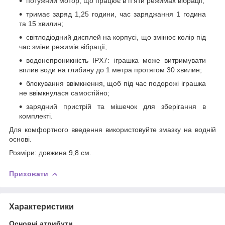
потужний мотор, що працює в п’яти режимах вібрації;
тримає заряд 1,25 години, час заряджання 1 година
та 15 хвилин;
світлодіодний дисплей на корпусі, що змінює колір під
час зміни режимів вібрації;
водонепроникність IPX7: іграшка може витримувати
вплив води на глибину до 1 метра протягом 30 хвилин;
блокування ввімкнення, щоб під час подорожі іграшка
не ввімкнулася самостійно;
зарядний пристрій та мішечок для зберігання в
комплекті.
Для комфортного введення використовуйте змазку на водній
основі.
Розміри: довжина 9,8 см.
Приховати
Характеристики
Основні атрибути