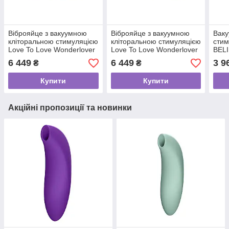
Віброяйце з вакуумною
Віброяйце з вакуумною
Ваку
кліторальною стимуляцією
кліторальною стимуляцією
стим
Love To Love Wonderlover
Love To Love Wonderlover
BEL
PINK PASSION
MIDNIGHT INDIGO
6 449
6 449
3 9
₴
₴
Купити
Купити
Акційні пропозиції та новинки