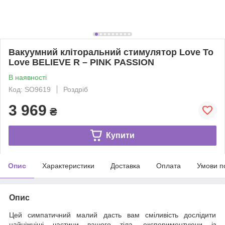
Вакуумний кліторальний стимулятор Love To
Love BELIEVE R – PINK PASSION
В наявності
Код: SO9619
Роздріб
3 969
₴
Купити
Опис
Характеристики
Доставка
Оплата
Умови п
Опис
Цей симпатичний малий дасть вам сміливість дослідити
найніжніші частини вашого тіла, експериментуючи із