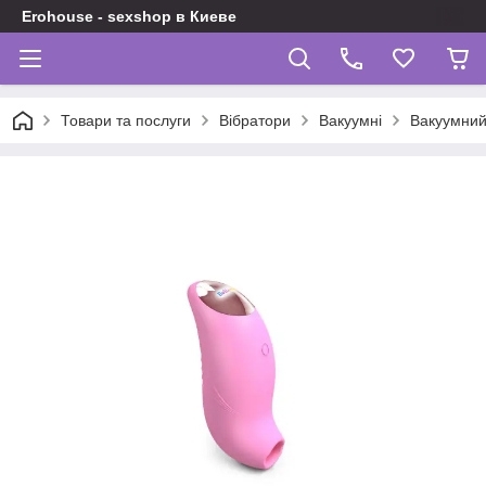
Erohouse - sexshop в Киеве
Товари та послуги
Вібратори
Вакуумні
Вакуумний