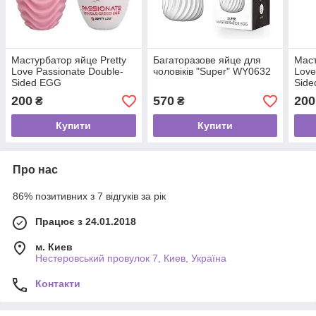
Мастурбатор яйце Pretty
Багаторазове яйце для
Маст
Love Passionate Double-
чоловіків "Super" WY0632
Love
Sided EGG
Sid
200
570
200
₴
₴
Купити
Купити
Про нас
86% позитивних з 7 відгуків за рік
Працює з 24.01.2018
м. Киев
Нестеровський провулок 7, Киев, Україна
Контакти