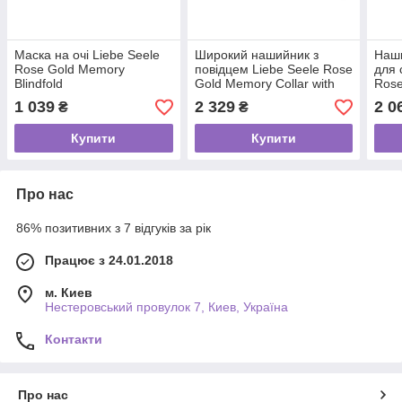
Маска на очі Liebe Seele
Широкий нашийник з
Наши
Rose Gold Memory
повідцем Liebe Seele Rose
для 
Blindfold
Gold Memory Collar with
Rose
Leash, натуральна шкіра
with
1 039
2 329
2 0
₴
₴
Купити
Купити
Про нас
86% позитивних з 7 відгуків за рік
Працює з 24.01.2018
м. Киев
Нестеровський провулок 7, Киев, Україна
Контакти
Про нас