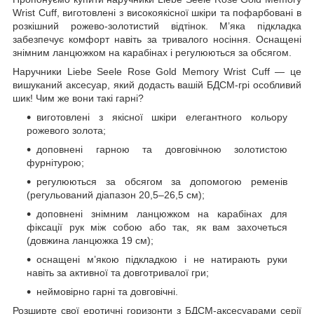
Wrist Cuff, виготовлені з високоякісної шкіри та пофарбовані в
розкішний рожево-золотистий відтінок. М’яка підкладка
забезпечує комфорт навіть за тривалого носіння. Оснащені
знімним ланцюжком на карабінах і регулюються за обсягом.
Наручники Liebe Seele Rose Gold Memory Wrist Cuff — це
вишуканий аксесуар, який додасть вашій БДСМ-грі особливий
шик! Чим же вони такі гарні?
виготовлені з якісної шкіри елегантного кольору
рожевого золота;
доповнені гарною та довговічною золотистою
фурнітурою;
регулюються за обсягом за допомогою ременів
(регульований діапазон 20,5–26,5 см);
доповнені знімним ланцюжком на карабінах для
фіксації рук між собою або так, як вам захочеться
(довжина ланцюжка 19 см);
оснащені м’якою підкладкою і не натирають руки
навіть за активної та довготривалої гри;
неймовірно гарні та довговічні.
Розширте свої еротичні горизонти з БДСМ-аксесуарами серії