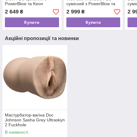
PowerBlow та Keon
сумісний з PowerBlow та
сумі
Keon
Keo
2 649
2 999
2 9
₴
₴
Купити
Купити
Акційні пропозиції та новинки
Мастурбатор-вагіна Doc
Johnson Sasha Grey Ultraskyn
2 Fuckhole
В наявності