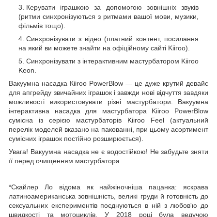
Керувати іграшкою за допомогою зовнішніх звуків
(ритми синхронізуються з ритмами вашої мови, музики,
фільмів тощо).
Синхронізувати з відео (платний контент, посилання
на який ви можете знайти на офіційному сайті Kiiroo).
Синхронізувати з інтерактивним мастурбатором Kiiroo
Keon.
Вакуумна насадка Кiiroo PowerBlow — це дуже крутий девайс
для апгрейду звичайних іграшок і завжди нові відчуття завдяки
можливості використовувати різні мастурбатори. Вакуумна
інтерактивна насадка для мастурбатора Kiiroo PowerBlow
сумісна із серією мастурбаторів Kiiroo Feel (актуальний
перелік моделей вказано на пакованні, при цьому асортимент
сумісних іграшок постійно розширюється).
Увага! Вакуумна насадка не є водостійкою! Не забудьте зняти
її перед очищенням мастурбатора.
*Скайлер Ло відома як найжіночніша пацанка: яскрава
латиноамериканська зовнішність, великі груди й готовність до
сексуальних експериментів поєднуються в ній з любов'ю до
швидкості та мотоциклів. У 2018 році була ведучою