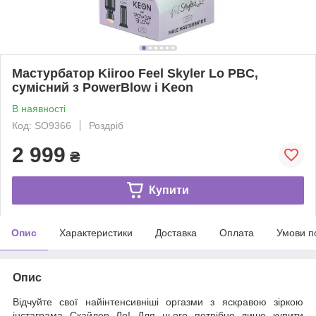
Мастурбатор Kiiroo Feel Skyler Lo PBC,
сумісний з PowerBlow і Keon
В наявності
Код: SO9366
Роздріб
2 999
₴
Купити
Опис
Характеристики
Доставка
Оплата
Умови п
Опис
Відчуйте свої найінтенсивніші оргазми з яскравою зіркою
інстаграма Скайлер Ло! Для цього потрібно лише купити