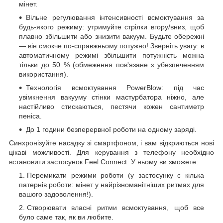
мінет.
Вільне регулювання інтенсивності всмоктування за
будь-якого режиму: утримуйте стрілки вгору/вниз, щоб
плавно збільшити або знизити вакуум. Будьте обережні
— він смокче по-справжньому потужно! Зверніть увагу: в
автоматичному режимі збільшити потужність можна
тільки до 50 % (обмеження пов'язане з убезпеченням
використання).
Технологія всмоктування PowerBlow: під час
увімкнення вакууму стінки мастурбатора ніжно, але
настійливо стискаються, пестячи кожен сантиметр
пеніса.
До 1 години безперервної роботи на одному заряді.
Синхронізуйте насадку зі смартфоном, і вам відкриються нові
цікаві можливості. Для керування з телефону необхідно
встановити застосунок Feel Connect. У ньому ви зможете:
Перемикати режими роботи (у застосунку є кілька
патернів роботи: мінет у найрізноманітніших ритмах для
вашого задоволення!).
Створювати власні ритми всмоктування, щоб все
було саме так, як ви любите.