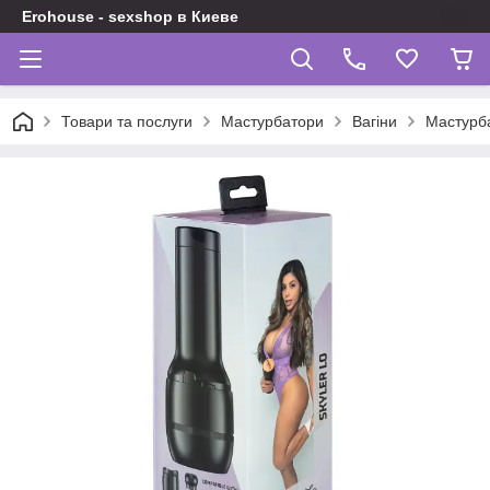
Erohouse - sexshop в Киеве
Товари та послуги
Мастурбатори
Вагіни
Мастурба