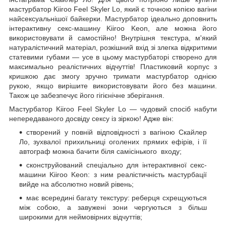
мастурбатор Kiiroo Feel Skyler Lo, який є точною копією вагіни
найсексуальнішої байкерки. Мастурбатор ідеально доповнить
інтерактивну секс-машину Kiiroo Keon, але можна його
використовувати й самостійно! Внутрішня текстура, м'який
натуралістичний матеріал, розкішний вхід зі злегка відкритими
статевими губами — усе в цьому мастурбаторі створено для
максимально реалістичних відчуттів! Пластиковий корпус з
кришкою дає змогу зручно тримати мастурбатор однією
рукою, якщо вирішите використовувати його без машини.
Також це забезпечує його гігієнічне зберігання.
Мастурбатор Kiiroo Feel Skyler Lo — чудовий спосіб набути
непередаваного досвіду сексу із зіркою! Адже він:
створений у повній відповідності з вагіною Скайлер
Ло, зухвалої прихильниці оголених прямих ефірів, і її
автограф можна бачити біля самісінького входу;
сконструйований спеціально для інтерактивної секс-
машини Kiiroo Keon: з ним реалістичність мастурбації
вийде на абсолютно новий рівень;
має всередині багату текстуру: реберця схрещуються
між собою, а завужені зони чергуються з більш
широкими для неймовірних відчуттів;