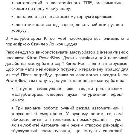
виготовлений з високоякісного TПE, максимально
схожого на ніжну жіночу шкіру;
поставляється в пластиковому корпусі з кришкою;
легко очищається під водою, досить вийняти рукав з
корпусу.
З мастурбатором Kiiroo Feel насолоджуйтесь близькістю з
порнозіркою Скайлер Ло хоч щодня!
Рекомендуємо використовувати мастурбатор з інтерактивною
насадкою Kiiroo PowerBlow. Досить закріпити цей невеликий
девайс на мастурбатор серії Kiiroo Feel згідно з інструкцією,
щоб отримати неймовірно потужну інтерактивну іграшку для
мінету! Після апгрейду іграшки за допомогою насадки Kiiroo
PowerBlow вам стануть доступні такі переваги мастурбатора:
Потужне всмоктування, яке, завдяки реалістичним
мастурбаторам, створює дуже натуральний ефект
мінету.
Три варіанти роботи: ручний режим, автоматичний і
керування зі смартфона. У ручному режимі ви самі
обираєте ритм та інтенсивність посмоктування — усе,
як ви любите! Автоматичний режим створює рівномірні
збуджувальні посмоктування, що імітують справжній