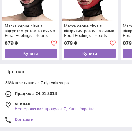
Маска серце сітка з
Маска серце сітка з
Маск
відкритим ротом та очима
відкритим ротом та очима
відк
Feral Feelings - Hearts
Feral Feelings - Hearts
Fera
Mask Black/Black
Mask Black/Red
Mas
879
879
879
₴
₴
Купити
Купити
Про нас
86% позитивних з 7 відгуків за рік
Працює з 24.01.2018
м. Киев
Нестеровський провулок 7, Киев, Україна
Контакти