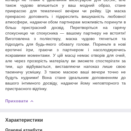
також чудово впишеться у ваш модний образ, стане
прикрасою для тематичної вечірки чи рейву. Ця маска
прекрасно доповнить і підкреслить вишуканість любовної
атмосфери, надаючи обом партнерам можливість поринути в
більш пристрасний досвід. Перетворіться на гарячу
спокусницю чи спокусника — вашому партнеру не встояти!
Виготовлена з поліестеру, маска чудово тягнеться та
підходить для будь-якого обхвату голови. Пориньте в нові
еротичні ігри, граючи з партнером і насолоджуючись
яскравими моментами. У цій масці немає отворів для очей,
але через прозорість матеріалу ви зможете спостерігати за
тим, що відбувається, виставляючи напоказ лише свою
таємничу усмішку. З такою маскою ваші вечори точно не
будуть нудними! Вона стане ідеальним доповненням до
вашого інтимного досвіду, надаючи йому неповторного та
пристрасного відтінку.
Приховати
Характеристики
Основні атрибути