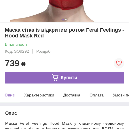
Маска сітка із відкритим ротом Feral Feelings -
Hood Mask Red
В наявності
Код: SO9292
Роздріб
739
₴
Купити
Опис
Характеристики
Доставка
Оплата
Умови п
Опис
Маска Feral Feelings Hood Mask у класичному червоному
кольорі не тільки є ідеальним аксесуаром для BDSM, але