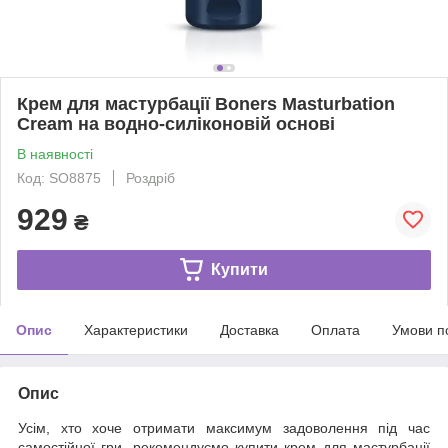
Крем для мастурбації Boners Masturbation
Cream на водно-силіконовій основі
В наявності
Код: SO8875
Роздріб
929
₴
Купити
Опис
Характеристики
Доставка
Оплата
Умови п
Опис
Усім, хто хоче отримати максимум задоволення під час
самостійної гри, рекомендуємо купити крем для мастурбації