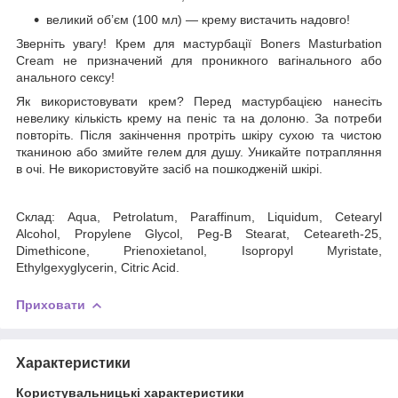
великий об’єм (100 мл) — крему вистачить надовго!
Зверніть увагу! Крем для мастурбації Boners Masturbation
Cream не призначений для проникного вагінального або
анального сексу!
Як використовувати крем? Перед мастурбацією нанесіть
невелику кількість крему на пеніс та на долоню. За потреби
повторіть. Після закінчення протріть шкіру сухою та чистою
тканиною або змийте гелем для душу. Уникайте потрапляння
в очі. Не використовуйте засіб на пошкодженій шкірі.
Склад: Aqua, Petrolatum, Paraffinum, Liquidum, Cetearyl
Alcohol, Propylene Glycol, Peg-B Stearat, Ceteareth-25,
Dimethicone, Prienoxietanol, Isopropyl Myristate,
Ethylgexyglycerin, Citric Acid.
Приховати
Характеристики
Користувальницькі характеристики