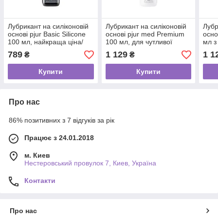
Лубрикант на силіконовій
Лубрикант на силіконовій
Лубр
основі pjur Basic Silicone
основі pjur med Premium
осно
100 мл, найкраща ціна/
100 мл, для чутливої ​​
мл з
якість, для новачків
шкіри, пройшов клінічний
сухої
789
1 129
1 1
₴
₴
тест
Купити
Купити
Про нас
86% позитивних з 7 відгуків за рік
Працює з 24.01.2018
м. Киев
Нестеровський провулок 7, Киев, Україна
Контакти
Про нас