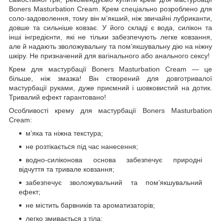
Boners Masturbation Cream. Крем спеціально розроблено для
соло-задоволення, тому він м’якший, ніж звичайні лубриканти,
довше та сильніше ковзає. У його складі є вода, силікон та
інші інгредієнти, які не тільки забезпечують легке ковзання,
але й надають зволожувальну та пом’якшувальну дію на ніжну
шкіру. Не призначений для вагінального або анального сексу!
Крем для мастурбації Boners Masturbation Cream — це
більше, ніж змазка! Він створений для довготривалої
мастурбації руками, дуже приємний і шовковистий на дотик.
Тривалий ефект гарантовано!
Особливості крему для мастурбації Boners Masturbation
Cream:
м’яка та ніжна текстура;
не розтікається під час нанесення;
водно-силіконова основа забезпечує природні
відчуття та тривале ковзання;
забезпечує зволожувальний та пом’якшувальний
ефект;
не містить барвників та ароматизаторів;
легко змивається з тіла;