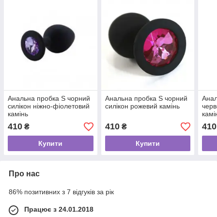
Анальна пробка S чорний
Анальна пробка S чорний
Анал
силікон ніжно-фіолетовий
силікон рожевий камінь
черв
камінь
камі
410
410
410
₴
₴
Купити
Купити
Про нас
86% позитивних з 7 відгуків за рік
Працює з 24.01.2018