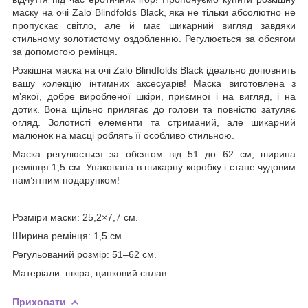
маску на очі Zalo Blindfolds Black, яка не тільки абсолютно не
пропускає світло, але й має шикарний вигляд завдяки
стильному золотистому оздобленню. Регулюється за обсягом
за допомогою ремінця.
Розкішна маска на очі Zalo Blindfolds Black ідеально доповнить
вашу колекцію інтимних аксесуарів! Маска виготовлена з
м’якої, добре виробленої шкіри, приємної і на вигляд, і на
дотик. Вона щільно прилягає до голови та повністю затуляє
огляд. Золотисті елементи та стриманий, але шикарний
малюнок на масці роблять її особливо стильною.
Маска регулюється за обсягом від 51 до 62 см, ширина
ремінця 1,5 см. Упакована в шикарну коробку і стане чудовим
пам’ятним подарунком!
Розміри маски: 25,2×7,7 см.
Ширина ремінця: 1,5 см.
Регульований розмір: 51–62 см.
Матеріали: шкіра, цинковий сплав.
Приховати