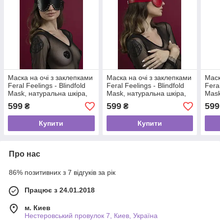
Маска на очі з заклепками
Маска на очі з заклепками
Маск
Feral Feelings - Blindfold
Feral Feelings - Blindfold
Feral
Mask, натуральна шкіра,
Mask, натуральна шкіра,
Mask
чорна
червона
біла
599
599
599
₴
₴
Купити
Купити
Про нас
86% позитивних з 7 відгуків за рік
Працює з 24.01.2018
м. Киев
Нестеровський провулок 7, Киев, Україна