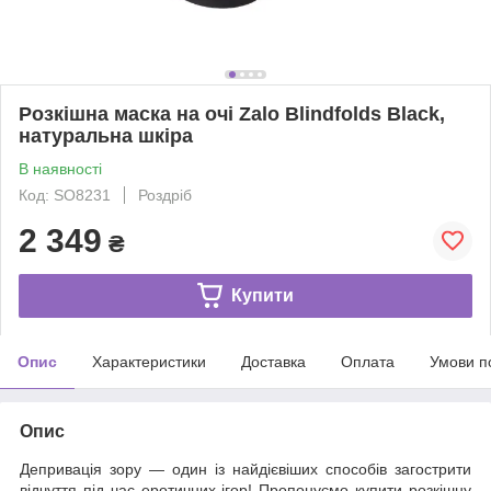
Розкішна маска на очі Zalo Blindfolds Black,
натуральна шкіра
В наявності
Код: SO8231
Роздріб
2 349
₴
Купити
Опис
Характеристики
Доставка
Оплата
Умови п
Опис
Депривація зору — один із найдієвіших способів загострити
відчуття під час еротичних ігор! Пропонуємо купити розкішну