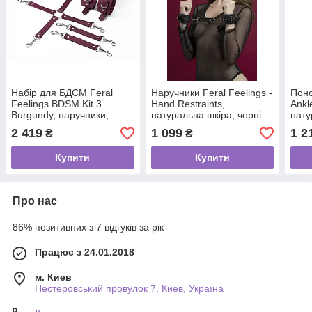
Набір для БДСМ Feral
Наручники Feral Feelings -
Поно
Feelings BDSM Kit 3
Hand Restraints,
Ankl
Burgundy, наручники,
натуральна шкіра, чорні
нату
поножі, хрестовина
2 419
1 099
1 2
₴
₴
Купити
Купити
Про нас
86% позитивних з 7 відгуків за рік
Працює з 24.01.2018
м. Киев
Нестеровський провулок 7, Киев, Україна