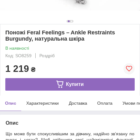
Поножі Feral Feelings – Ankle Restraints
Burgundy, натуральна шкіра
В наявності
Код: SO8259
Роздріб
1 219
₴
Купити
Опис
Характеристики
Доставка
Оплата
Умови п
Опис
Що може бути спокусливішим за дівчину, надійно зв’язану по
руках і ногах? Щоб здійснити свої найсміливіші фантазії,