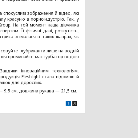
 спокусливі зображення й відео, які
алу красуню в порноіндустрію. Так, у
Group. На той момент наша дівчинка
ертом. Її фізичні дані, розкутість,
ктриса знімалася в таких жанрах, як
осовуйте лубриканти лише на водній
ування промивайте мастурбатор водою
Завдяки інноваційним технологіям,
родукція Fleshlight стала відомою й
грашок для дорослих.
— 9,5 см, довжина рукава — 21,5 см.