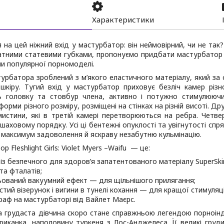
Характеристики
 на цей ніжний вхід у мастурбатор: він неймовірний, чи не та
тними статевими губками, пропонуємо придбати мастурбатор Flesh
іни популярної порномоделі.
урбатора зроблений з м’якого еластичного матеріалу, який за
шкіру. Тугий вхід у мастурбатор приховує безліч камер різн
 головку та стовбур члена, активно і потужно стимулююч
форми різного розміру, розміщені на стінках на різній висоті. Д
мистини, які в третій камері перетворюються на ребра. Четв
 шаховому порядку. Усі ці бентежні опуклості та увігнутості с
 максимум задоволення й яскраву незабутню кульмінацію.
 Fleshlight Girls: Violet Myers –Waifu — це:
 із безпечного для здоров’я запатентованого матеріалу SuperSkin
та фталатів;
ьований вакуумний ефект — для щільнішого прилягання;
стий візерунок і вигини в тунелі кохання — для кращої стимуляц
раф на мастурбаторі від Вайлет Маєрс.
а грудаста дівчина скоро стане справжньою легендою порноін
риканка, наполовину туркеня з Лос-Анджелеса. Її великі груд