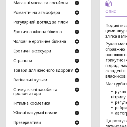
Масажні масла та лосьйони
Опис
Романтична атмосфера
Регулярний догляд за тілом
Подивіться
цими акура
Еротична жіноча білизна
зліпка ваг
Чоловіче еротичне білизна
Рукав маст
справжню 
Еротичні аксесуари
охоплюють
трикутної 
Страпони
підряд на
Товари для жіночого здоров'я
складені в
власникові
Вагінальні кульки
Мастурбатор
Стимулюючі засоби та
рукав
пролонгатори
нітрилу 
регул
Інтимна косметика
ребри
Жіночі вакуумні помпи
автог
Ця розкут
Презервативи
латиноаме