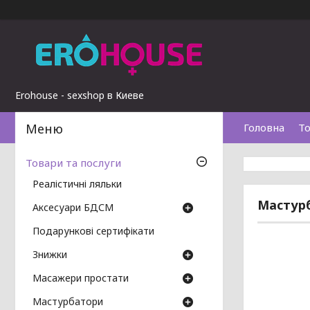
Erohouse - sexshop в Киеве
Головна
То
Товари та послуги
Реалістичні ляльки
Мастурба
Аксесуари БДСМ
Подарункові сертифікати
Знижки
Масажери простати
Мастурбатори