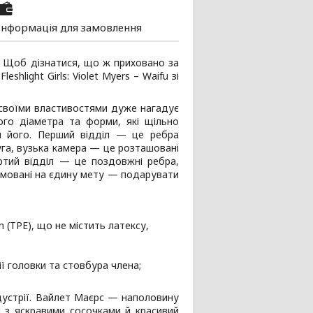
Інформація для замовлення
к? Щоб дізнатися, що ж приховано за
light Girls: Violet Myers – Waifu зі
 своїми властивостями дуже нагадує
ого діаметра та форми, які щільно
и його. Перший відділ — це ребра
руга, вузька камера — це розташовані
ертий відділ — це поздовжні ребра,
прямовані на єдину мету — подарувати
 (TPE), що не містить латексу,
ії головки та стовбура члена;
дустрії. Вайлет Маєрс — наполовину
и з яскравими сосочками й красивий