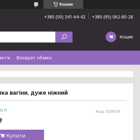
Кошик
+380 (50) 341-64-42
+380 (95) 062-80-28
Кошик
акти
Возврат обмен
іпка вагіни, дуже ніжний
сті
Код:
SO8159
₴
Купити