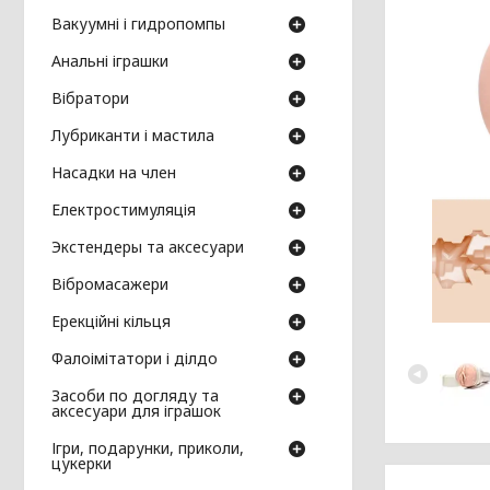
Вакуумні і гидропомпы
Анальні іграшки
Вібратори
Лубриканти і мастила
Насадки на член
Електростимуляція
Экстендеры та аксесуари
Вібромасажери
Ерекційні кільця
Фалоімітатори і ділдо
Засоби по догляду та
аксесуари для іграшок
Ігри, подарунки, приколи,
цукерки