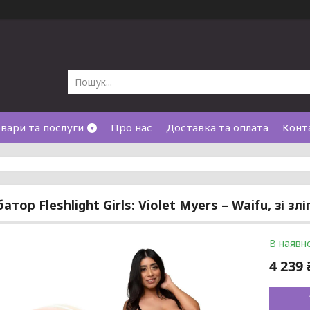
вари та послуги
Про нас
Доставка та оплата
Конт
тор Fleshlight Girls: Violet Myers – Waifu, зі зл
В наявно
4 239 