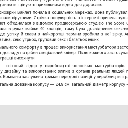
 знають і цінують прихильники відео для дорослих.
рнозірки Вайлет почала в соціальних мережах. Вона публікувала
вали вірусними. Стрімка популярність в інтернеті привела зухв
йлет об’єдналася з відомою продюсерською студією The Score 
ла в руках майже 40 хлопців, тому була досвідченим секс-експ
до успіху й слави в найкоротші терміни зробили з неї зірку. А
атина, секс утрьох, груповий секс і багатьох інших.
мального комфорту в процесі використання мастурбатора заст
я догляду потрібен спеціальний клінер. Після кожного застос
іграшці висохнути.
t — світовий лідер у виробництві чоловічих мастурбаторів. 
у дизайну та використанню зліпків з органів реальних людей п
 Компанія заслужено тримає передові позиції у виробництві і
агальна довжина корпусу — 24,8 см, загальний діаметр корпусу 