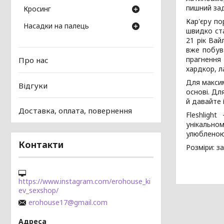
пишний зад
Кросинг
Кар'єру по
Насадки на палець
швидко ста
21 рік Ва
вже побува
прагнення 
Про нас
хардкор, л
Для макси
Відгуки
основі. Дл
й давайте 
Доставка, оплата, повернення
Fleshligh
унікальном
улюбленою.
Контакти
Розміри: з
https://www.instagram.com/erohouse_ki
ev_sexshop/
erohouse17@gmail.com