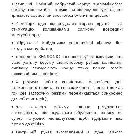
стильний і міцний ребристий корпус з алюмінієвого
сплаву: взявши його в руки, ви відразу зрозумієте, що
тримаєте серйозний високотехнологічний девайс;
2 мотори: один відповідає за вібрації, другий — за
стимуляцію коливаннями силікону всередині
мастурбатора;
вібрувальні майданчики розташовані відразу біля
входу в мастурбатор;
технологія SENSONIC створює звукові імпульси, що
резонують у всьому силіконовому рукаві: коливання
силікону стимулюють кожну точку пеніса зовсім
незвичайним способом;
4 режими роботи спеціально розроблені для
гармонійного впливу на всі закінчення в пенісі (під час
гри без застосунку режими перемикаються синхронно
для обох моторів);
для кожного режиму плавно регулюється
інтенсивність, від акуратного збудливого впливу до
супер потужних налаштувань, щоб відправити вас
прямо до фінішу;
внутрішній рукав виготовлений з дуже м’якого