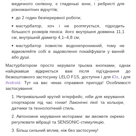
медичного силікону, є гладенькі зони, і ребристі для
різноманітних відчуттів;
до 2 годин безперервної роботи;
мастурбатор, хоч і не розтягується, підходить
більшості розмірів пеніса: його внутрішня довжина 11,1
см, внутрішній діаметр 4,1–4,8 см;
мастурбатор повністю водонепроникний, тому не
відмовляйте собі в задоволенні покайфувати у ванній
або душі.
Мастурбатором просто керувати трьома кнопками, однак
найцікавіше відкриється вам після під’єднання до
безкоштовного застосунку LELO F1S, доступне і для i
Os
, і для
Android
. Тут на вас чекає справжня пригода! Особливості
застосування:
Нетривіальний крутий інтерфейс, ніби для керування
спорткаром під час гонки! Лаконічні лінії та кольори,
датчики та технологічний стиль.
Автономне керування моторами: ви зможете окремо
регулювати вібрації та SENSONIC-стимуляцію.
Більш сильний вплив, ніж без застосунку!