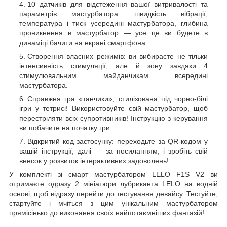
10 датчиків для відстеження вашої витривалості та
параметрів мастурбатора: швидкість вібрації,
температура і тиск усередині мастурбатора, глибина
проникнення в мастурбатор — усе це ви будете в
динаміці бачити на екрані смартфона.
Створення власних режимів: ви вибираєте не тільки
інтенсивність стимуляції, але й зону завдяки 4
стимулювальним майданчикам всередині
мастурбатора.
Справжня гра «танчики», стилізована під чорно-білі
ігри у тетрисі! Використовуйте свій мастурбатор, щоб
перестріляти всіх супротивників! Інструкцію з керування
ви побачите на початку гри.
Відкритий код застосунку: переходьте за QR-кодом у
вашій інструкції, далі — за посиланням, і зробіть свій
внесок у розвиток інтерактивних задоволень!
У комплекті зі смарт мастурбатором LELO F1S V2 ви
отримаєте одразу 2 мініатюри лубриканта LELO на водній
основі, щоб відразу перейти до тестування девайсу. Тестуйте,
стартуйте і мчіться з цим унікальним мастурбатором
прямісінько до виконання своїх найпотаємніших фантазій!