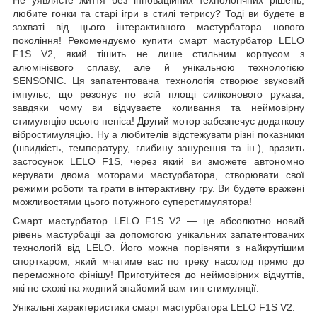
любите гонки та старі ігри в стилі тетрису? Тоді ви будете в
захваті від цього інтерактивного мастурбатора нового
покоління! Рекомендуємо купити смарт мастурбатор LELO
F1S V2, який тішить не лише стильним корпусом з
алюмінієвого сплаву, але й унікальною технологією
SENSONIC. Ця запатентована технологія створює звуковий
імпульс, що резонує по всій площі силіконового рукава,
завдяки чому ви відчуваєте коливання та неймовірну
стимуляцію всього пеніса! Другий мотор забезпечує додаткову
вібростимуляцію. Ну а любителів відстежувати різні показники
(швидкість, температуру, глибину занурення та ін.), вразить
застосунок LELO F1S, через який ви зможете автономно
керувати двома моторами мастурбатора, створювати свої
режими роботи та грати в інтерактивну гру. Ви будете вражені
можливостями цього потужного суперстимулятора!
Смарт мастурбатор LELO F1S V2 — це абсолютно новий
рівень мастурбації за допомогою унікальних запатентованих
технологій від LELO. Його можна порівняти з найкрутішим
спорткаром, який мчатиме вас по треку насолод прямо до
переможного фінішу! Приготуйтеся до неймовірних відчуттів,
які не схожі на жодний знайомий вам тип стимуляції.
Унікальні характеристики смарт мастурбатора LELO F1S V2: