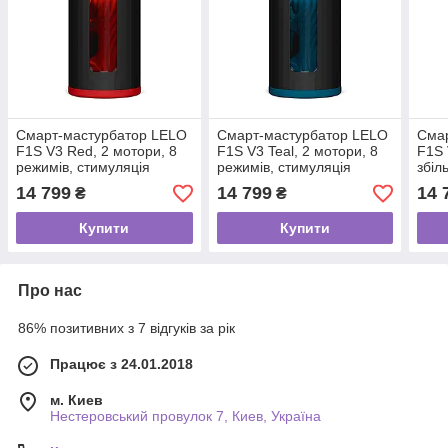
Смарт-мастурбатор LELO
Смарт-мастурбатор LELO
Сма
F1S V3 Red, 2 мотори, 8
F1S V3 Teal, 2 мотори, 8
F1S 
режимів, стимуляція
режимів, стимуляція
збіл
звуковими хвилями
звуковими хвилями
режи
14 799
14 799
14 
₴
₴
звук
Купити
Купити
Про нас
86% позитивних з 7 відгуків за рік
Працює з 24.01.2018
м. Киев
Нестеровський провулок 7, Киев, Україна