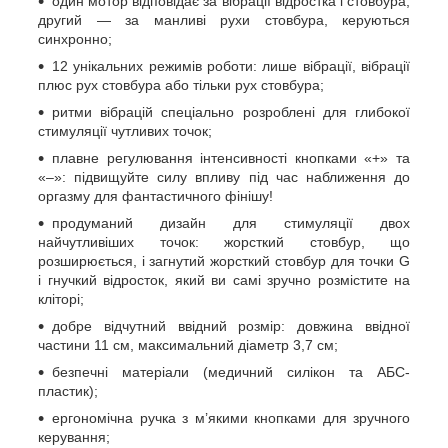
один мотор відповідає за вібрації відростка і стовбура,
другий — за манливі рухи стовбура, керуються
синхронно;
12 унікальних режимів роботи: лише вібрації, вібрації
плюс рух стовбура або тільки рух стовбура;
ритми вібрацій спеціально розроблені для глибокої
стимуляції чутливих точок;
плавне регулювання інтенсивності кнопками «+» та
«–»: підвищуйте силу впливу під час наближення до
оргазму для фантастичного фінішу!
продуманий дизайн для стимуляції двох
найчутливіших точок: жорсткий стовбур, що
розширюється, і загнутий жорсткий стовбур для точки G
і гнучкий відросток, який ви самі зручно розмістите на
кліторі;
добре відчутний ввідний розмір: довжина ввідної
частини 11 см, максимальний діаметр 3,7 см;
безпечні матеріали (медичний силікон та АБС-
пластик);
ергономічна ручка з м’якими кнопками для зручного
керування;