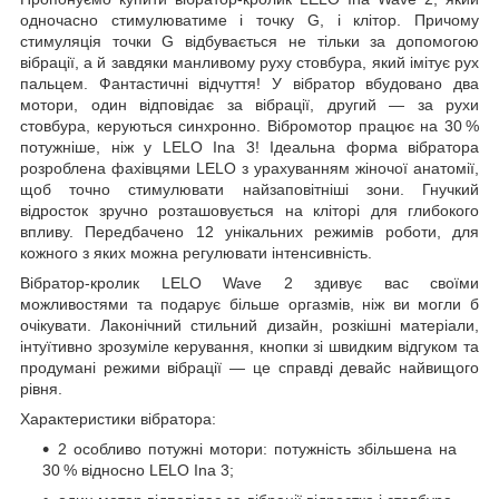
одночасно стимулюватиме і точку G, і клітор. Причому
стимуляція точки G відбувається не тільки за допомогою
вібрації, а й завдяки манливому руху стовбура, який імітує рух
пальцем. Фантастичні відчуття! У вібратор вбудовано два
мотори, один відповідає за вібрації, другий — за рухи
стовбура, керуються синхронно. Вібромотор працює на 30 %
потужніше, ніж у LELO Ina 3! Ідеальна форма вібратора
розроблена фахівцями LELO з урахуванням жіночої анатомії,
щоб точно стимулювати найзаповітніші зони. Гнучкий
відросток зручно розташовується на кліторі для глибокого
впливу. Передбачено 12 унікальних режимів роботи, для
кожного з яких можна регулювати інтенсивність.
Вібратор-кролик LELO Wave 2 здивує вас своїми
можливостями та подарує більше оргазмів, ніж ви могли б
очікувати. Лаконічний стильний дизайн, розкішні матеріали,
інтуїтивно зрозуміле керування, кнопки зі швидким відгуком та
продумані режими вібрації — це справді девайс найвищого
рівня.
Характеристики вібратора:
2 особливо потужні мотори: потужність збільшена на
30 % відносно LELO Ina 3;