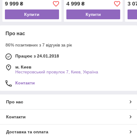
клітора та точки G
режи
9 999
4 999
3 0
₴
₴
Купити
Купити
Про нас
86% позитивних з 7 відгуків за рік
Працює з 24.01.2018
м. Киев
Нестеровський провулок 7, Киев, Україна
Контакти
Про нас
Контакти
Доставка та оплата