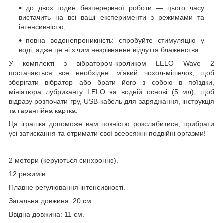
до двох годин безперервної роботи — цього часу
вистачить на всі ваші експерименти з режимами та
інтенсивністю;
повна водонепроникність: спробуйте стимуляцію у
воді, адже це ні з чим незрівнянне відчуття блаженства.
У комплекті з вібратором-кроликом LELO Wave 2
постачається все необхідне: м’який чохол-мішечок, щоб
зберігати вібратор або брати його з собою в поїздки,
мініатюра лубриканту LELO на водній основі (5 мл), щоб
відразу розпочати гру, USB-кабель для заряджання, інструкція
та гарантійна картка.
Ця іграшка допоможе вам повністю розслабитися, прибрати
усі затискання та отримати свої всеосяжні подвійні оргазми!
2 мотори (керуються синхронно).
12 режимів.
Плавне регулювання інтенсивності.
Загальна довжина: 20 см.
Ввідна довжина: 11 см.