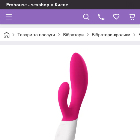
Erohouse - sexshop в Киеве
Товари та послуги
Вібратори
Вібратори-кролики