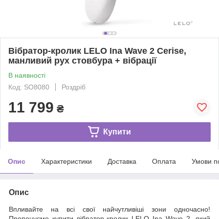
Вібратор-кролик LELO Ina Wave 2 Cerise,
манливий рух стовбура + вібрації
В наявності
Код: SO8080
Роздріб
11 799
₴
Купити
Опис
Характеристики
Доставка
Оплата
Умови п
Опис
Впливайте на всі свої найчутливіші зони одночасно!
Пропонуємо купити вібратор-кролик LELO Ina Wave 2, який