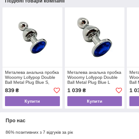
Подібні товари компанії
Металева анальна пробка
Металева анальна пробка
Мета
Wooomy Lollypop Double
Wooomy Lollypop Double
Wooo
Ball Metal Plug Blue S,
Ball Metal Plug Blue L
Ball
діаметр 2,8см, довжина
діаметр 3,5 см, довжина
діам
839
1 039
1 0
₴
₴
8,5см
10,5см
10,5
Купити
Купити
Про нас
86% позитивних з 7 відгуків за рік