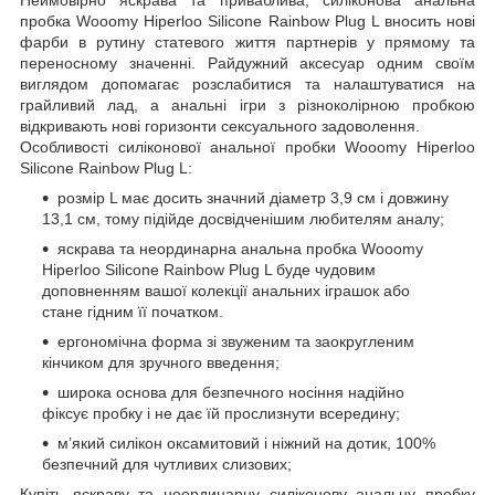
пробка Wooomy Hiperloo Silicone Rainbow Plug L вносить нові
фарби в рутину статевого життя партнерів у прямому та
переносному значенні. Райдужний аксесуар одним своїм
виглядом допомагає розслабитися та налаштуватися на
грайливий лад, а анальні ігри з різноколірною пробкою
відкривають нові горизонти сексуального задоволення.
Особливості силіконової анальної пробки Wooomy Hiperloo
Silicone Rainbow Plug L:
розмір L має досить значний діаметр 3,9 см і довжину
13,1 см, тому підійде досвідченішим любителям аналу;
яскрава та неординарна анальна пробка Wooomy
Hiperloo Silicone Rainbow Plug L буде чудовим
доповненням вашої колекції анальних іграшок або
стане гідним її початком.
ергономічна форма зі звуженим та заокругленим
кінчиком для зручного введення;
широка основа для безпечного носіння надійно
фіксує пробку і не дає їй прослизнути всередину;
м’який силікон оксамитовий і ніжний на дотик, 100%
безпечний для чутливих слизових;
Купіть яскраву та неординарну силіконову анальну пробку