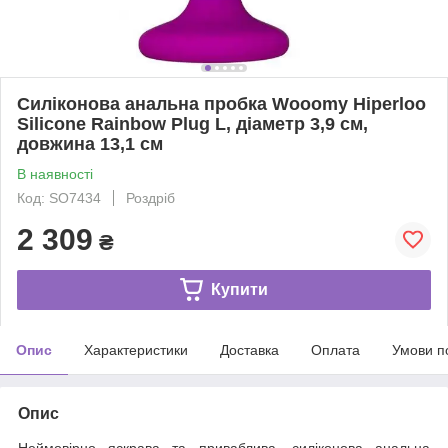
Силіконова анальна пробка Wooomy Hiperloo
Silicone Rainbow Plug L, діаметр 3,9 см,
довжина 13,1 см
В наявності
Код: SO7434
Роздріб
2 309
₴
Купити
Опис
Характеристики
Доставка
Оплата
Умови п
Опис
Неймовірно яскрава та приваблива, силіконова анальна