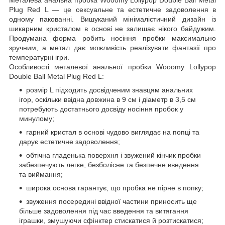
Plug Red L — це сексуальне та естетичне задоволення в
одному пакованні. Вишуканий мінімалістичний дизайн із
шикарним кристалом в основі не залишає нікого байдужим.
Продумана форма робить носіння пробки максимально
зручним, а метал дає можливість реалізувати фантазії про
температурні ігри.
Особливості металевої анальної пробки Wooomy Lollypop
Double Ball Metal Plug Red L:
розмір L підходить досвідченим знавцям анальних
ігор, оскільки ввідна довжина в 9 см і діаметр в 3,5 см
потребують достатнього досвіду носіння пробок у
минулому;
гарний кристал в основі чудово виглядає на попці та
дарує естетичне задоволення;
обтічна гладенька поверхня і звужений кінчик пробки
забезпечують легке, безболісне та безпечне введення
та виймання;
широка основа гарантує, що пробка не пірне в попку;
звуження посередині ввідної частини приносить ще
більше задоволення під час введення та витягання
іграшки, змушуючи сфінктер стискатися й розтискатися;