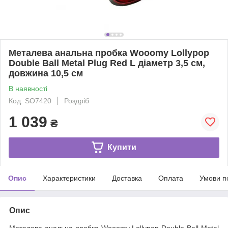
Металева анальна пробка Wooomy Lollypop
Double Ball Metal Plug Red L діаметр 3,5 см,
довжина 10,5 см
В наявності
Код: SO7420
Роздріб
1 039
₴
Купити
Опис
Характеристики
Доставка
Оплата
Умови п
Опис
Металева анальна пробка Wooomy Lollypop Double Ball Metal