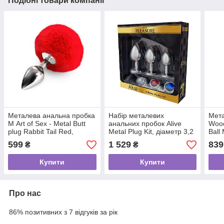
Подібні товари компанії
Металева анальна пробка
Набір металевих
Мета
М Art of Sex - Metal Butt
анальних пробок Alive
Wooo
plug Rabbit Tail Red,
Metal Plug Kit, діаметр 3,2
Ball
діаметр 3,4 см
см / 3,5 см / 4,1 см
діам
599
1 529
839
₴
₴
8,5с
Купити
Купити
Про нас
86% позитивних з 7 відгуків за рік