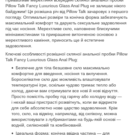
Pillow Talk Fancy Luxurious Glass Anal Plug не залишає нікого
байдужим! Ця розкішна річ від Pillow Talk зачаровує з першого
погляду. Оптимальні розміри та конічна форма забезпечують
максимальний комфорт та дарують сексуальне задоволення
під час носіння. Мерехтливе скло, наповнене блискучими
мінінамистинами та прикрашене витонченою основою з
мерехтливого каміння, приносить ще й естетичне
задоволення.
Ключові особливості розкішної скляної анальної пробки Pillow
Talk Fancy Luxurious Glass Anal Plug:
Безпечне для тіла безшовне скло максимально
комфортне для введення, носіння та вилучення.
Боросилікатне скло дає можливість влаштовувати
температурні ігри, оскільки чудово тримає тепло або
холод, даючи вам отримувати все нові й нові відчуття.
Просто помістіть пробку під гарячу або холодну воду —
і нехай ваші пристрасті розквітнуть, коли ви відкриєте
для себе абсолютно нове царство задоволення. Крім
того, скло, на відміну, наприклад, від силікону, можна
використовувати з лубрикантами на будь-якій основі —
водній, силіконовій та комбінованій.
Ідеальна форма: конічна ввідна частина — для