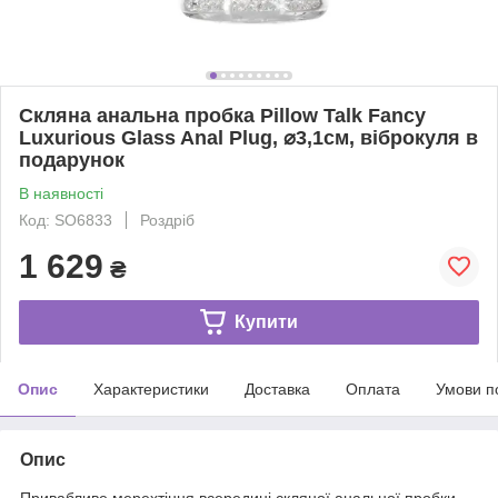
Скляна анальна пробка Pillow Talk Fancy
Luxurious Glass Anal Plug, ⌀3,1см, віброкуля в
подарунок
В наявності
Код: SO6833
Роздріб
1 629
₴
Купити
Опис
Характеристики
Доставка
Оплата
Умови п
Опис
Привабливе мерехтіння всередині скляної анальної пробки