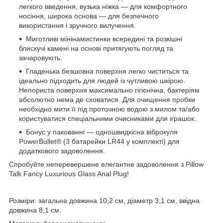
легкого введення, вузька ніжка — для комфортного
носіння, широка основа — для безпечного
використання і зручного вилучення.
Миготливі мінінамистинки всередині та розкішні
блискучі камені на основі притягують погляд та
зачаровують.
Гладенька безшовна поверхня легко чиститься та
ідеально підходить для людей із чутливою шкірою.
Непориста поверхня максимально гігієнічна, бактеріям
абсолютно нема де сховатися. Для очищення пробки
необхідно мити її під проточною водою з милом та/або
користуватися спеціальними очисниками для іграшок.
Бонус у пакованні — одношвидкісна віброкуля
PowerBullet® (3 батарейки LR44 у комплекті) для
додаткового задоволення.
Спробуйте неперевершене елегантне задоволення з Pillow
Talk Fancy Luxurious Glass Anal Plug!
Розміри: загальна довжина 10,2 см, діаметр 3,1 см, ввідна
довжина 8,1 см.