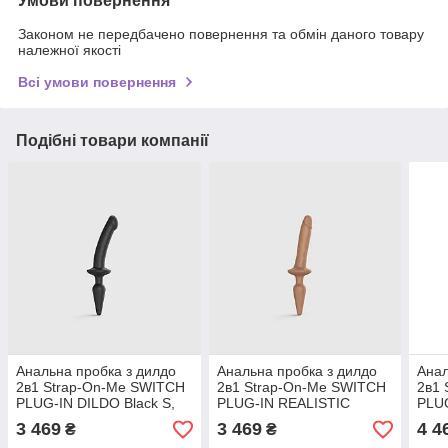
Умови повернення
Законом не передбачено повернення та обмін даного товару
належної якості
Всі умови повернення
Подібні товари компанії
Анальна пробка з дилдо
Анальна пробка з дилдо
Анал
2в1 Strap-On-Me SWITCH
2в1 Strap-On-Me SWITCH
2в1 
PLUG-IN DILDO Black S,
PLUG-IN REALISTIC
PLU
діаметр 3,3/2,9 см
DILDO Caramel S, діаметр
DILD
3 469
3 469
4 4
₴
₴
3,3/2,9 см
4,5/