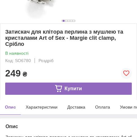
Затискач для клітора перлина з мушлею та
кристалами Art of Sex - Margie clit clamp,
Срібло
В наявності
Код: SO6780
Роздріб
249
₴
Купити
Опис
Характеристики
Доставка
Оплата
Умови п
Опис
Затискач для клітора перлина з мушлею та кристалами Art of