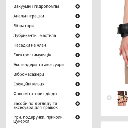
Вакуумні і гидропомпы
Анальні іграшки
Вібратори
Лубриканти і мастила
Насадки на член
Електростимуляція
Экстендеры та аксесуари
Вібромасажери
Ерекційні кільця
Фалоімітатори і ділдо
Засоби по догляду та
аксесуари для іграшок
Ігри, подарунки, приколи,
цукерки