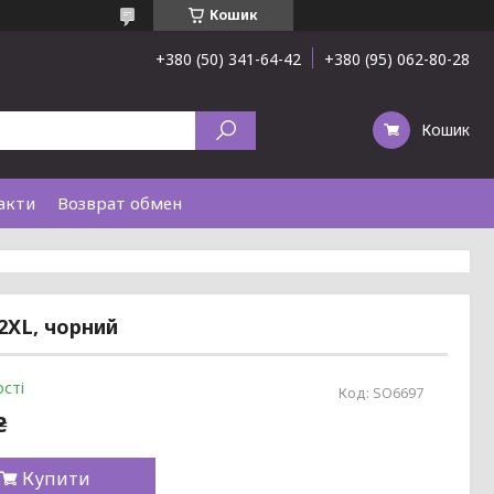
Кошик
+380 (50) 341-64-42
+380 (95) 062-80-28
Кошик
акти
Возврат обмен
-2XL, чорний
сті
Код:
SO6697
₴
Купити