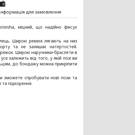
Інформація для замовлення
teisha, міцний, що надійно фіксує
лець. Широкі ремені лягають на низ
орту та не залишає натертостей.
ряжок. Широкі наручники-браслети в
е залежить від того, у якій позі ви
кільцям, до бондажу можна прикріпити
ви зможете спробувати нові пози та
 та підкорення.