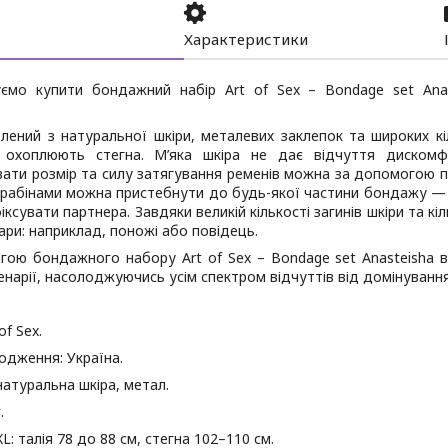
Характеристики
ємо купити бондажний набір Art of Sex – Bondage set Anas
лений з натуральної шкіри, металевих заклепок та широких кі
охоплюють стегна. М’яка шкіра не дає відчуття дискомф
ати розмір та силу затягування ременів можна за допомогою п
арабінами можна пристебнути до будь-якої частини бондажу — ус
іксувати партнера. Завдяки великій кількості загинів шкіри та 
уари: наприклад, поножі або повідець.
гою бондажного набору Art of Sex – Bondage set Anasteisha 
енарії, насолоджуючись усім спектром відчуттів від домінування
of Sex.
одження: Україна.
натуральна шкіра, метал.
.
L: талія 78 до 88 см, стегна 102–110 см.