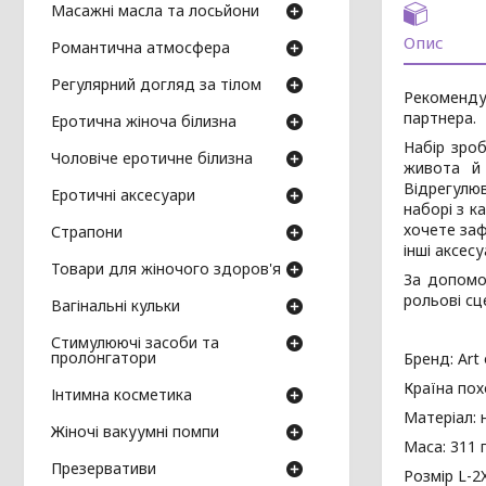
Масажні масла та лосьйони
Опис
Романтична атмосфера
Регулярний догляд за тілом
Рекоменду
партнера.
Еротична жіноча білизна
Набір зроб
Чоловіче еротичне білизна
живота й 
Відрегулюв
Еротичні аксесуари
наборі з к
хочете заф
Страпони
інші аксес
Товари для жіночого здоров'я
За допомо
рольові сц
Вагінальні кульки
Стимулюючі засоби та
пролонгатори
Бренд: Art 
Країна пох
Інтимна косметика
Матеріал: 
Жіночі вакуумні помпи
Маса: 311 г
Презервативи
Розмір L-2X