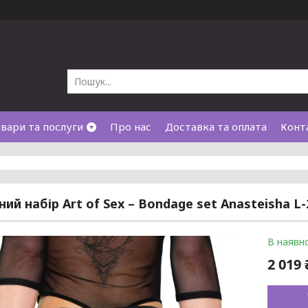
вари та послуги
Про нас
Доставка та оплата
Конт
ий набір Art of Sex – Bondage set Anasteisha L
В наявно
2 019 