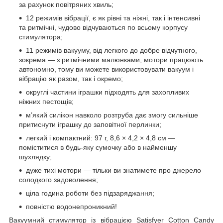
за рахунок повітряних хвиль;
12 режимів вібрації, є як рівні та ніжні, так і інтенсивні
та ритмічні, чудово відчуваються по всьому корпусу
стимулятора;
11 режимів вакууму, від легкого до добре відчутного,
зокрема — з ритмічними малюнками; мотори працюють
автономно, тому ви можете використовувати вакуум і
вібрацію як разом, так і окремо;
округлі частини іграшки підходять для захопливих
ніжних пестощів;
м’який силікон навколо розтруба дає змогу сильніше
притиснути іграшку до заповітної перлинки;
легкий і компактний: 97 г, 8,6 × 4,2 × 4,8 см —
поміститися в будь-яку сумочку або в найменшу
шухлядку;
дуже тихі мотори — тільки ви знатимете про джерело
солодкого задоволення;
ціла година роботи без підзаряджання;
повністю водонепроникний!
Вакуумний стимулятор із вібрацією Satisfyer Cotton Candy