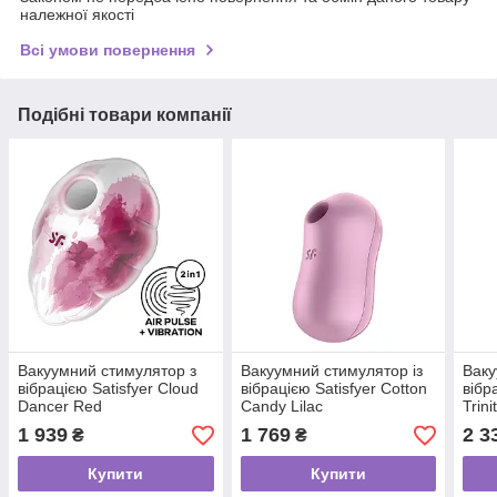
належної якості
Всі умови повернення
Подібні товари компанії
Вакуумний стимулятор з
Вакуумний стимулятор із
Ваку
вібрацією Satisfyer Cloud
вібрацією Satisfyer Cotton
вібр
Dancer Red
Candy Lilac
Trin
1 939
1 769
2 3
₴
₴
Купити
Купити