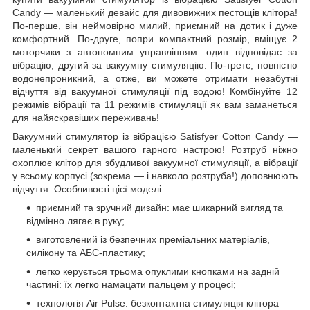
Candy — маленький девайс для дивовижних пестощів клітора!
По-перше, він неймовірно милий, приємний на дотик і дуже
комфортний. По-друге, попри компактний розмір, вміщує 2
моторчики з автономним управлінням: один відповідає за
вібрацію, другий за вакуумну стимуляцію. По-третє, повністю
водонепроникний, а отже, ви можете отримати незабутні
відчуття від вакуумної стимуляції під водою! Комбінуйте 12
режимів вібрації та 11 режимів стимуляції як вам заманеться
для найяскравіших переживань!
Вакуумний стимулятор із вібрацією Satisfyer Cotton Candy —
маленький секрет вашого гарного настрою! Розтруб ніжно
охоплює клітор для збудливої вакуумної стимуляції, а вібрації
у всьому корпусі (зокрема — і навколо розтруба!) доповнюють
відчуття. Особливості цієї моделі:
приємний та зручний дизайн: має шикарний вигляд та
відмінно лягає в руку;
виготовлений із безпечних преміальних матеріалів,
силікону та АБС-пластику;
легко керується трьома опуклими кнопками на задній
частині: їх легко намацати пальцем у процесі;
технологія Air Pulse: безконтактна стимуляція клітора