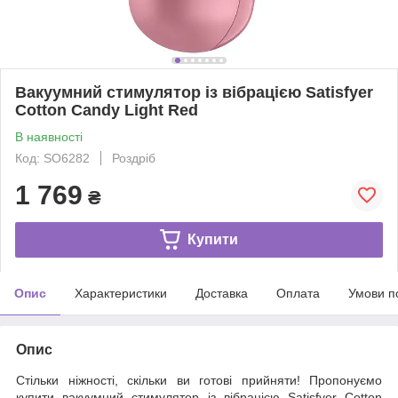
Вакуумний стимулятор із вібрацією Satisfyer
Cotton Candy Light Red
В наявності
Код: SO6282
Роздріб
1 769
₴
Купити
Опис
Характеристики
Доставка
Оплата
Умови п
Опис
Стільки ніжності, скільки ви готові прийняти! Пропонуємо
купити вакуумний стимулятор із вібрацією Satisfyer Cotton