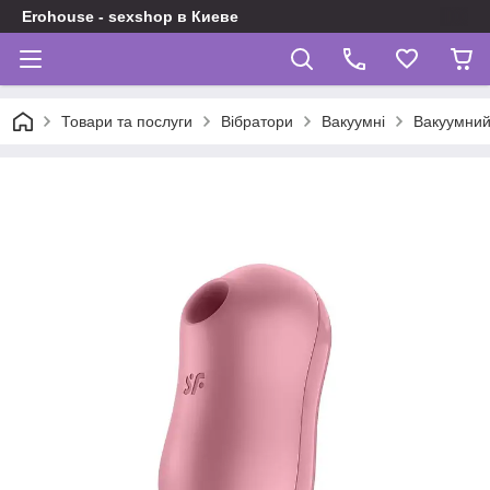
Erohouse - sexshop в Киеве
Товари та послуги
Вібратори
Вакуумні
Вакуумний 