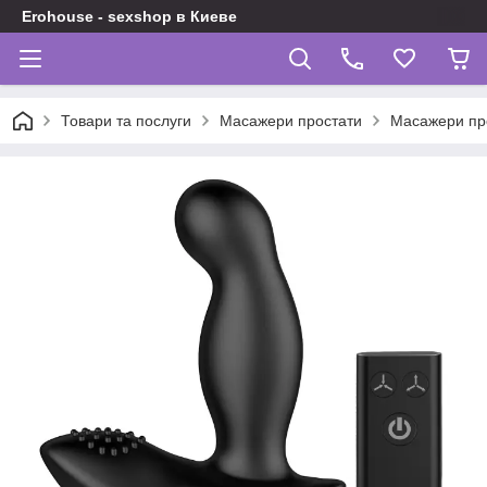
Erohouse - sexshop в Киеве
Товари та послуги
Масажери простати
Масажери про