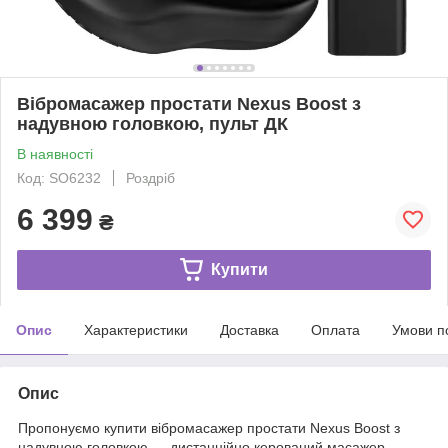
Вібромасажер простати Nexus Boost з
надувною головкою, пульт ДК
В наявності
Код: SO6232
Роздріб
6 399
₴
Купити
Опис
Характеристики
Доставка
Оплата
Умови п
Опис
Пропонуємо купити вібромасажер простати Nexus Boost з
надувною головкою — дистанційно керований масажер