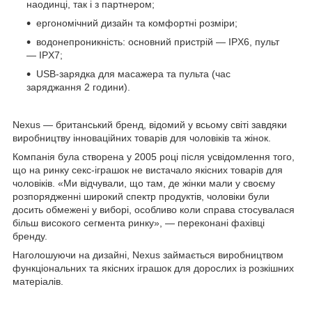
наодинці, так і з партнером;
ергономічний дизайн та комфортні розміри;
водонепроникність: основний пристрій — IPX6, пульт
— IPX7;
USB-зарядка для масажера та пульта (час
заряджання 2 години).
Nexus — британський бренд, відомий у всьому світі завдяки
виробництву інноваційних товарів для чоловіків та жінок.
Компанія була створена у 2005 році після усвідомлення того,
що на ринку секс-іграшок не вистачало якісних товарів для
чоловіків. «Ми відчували, що там, де жінки мали у своєму
розпорядженні широкий спектр продуктів, чоловіки були
досить обмежені у виборі, особливо коли справа стосувалася
більш високого сегмента ринку», — переконані фахівці
бренду.
Наголошуючи на дизайні, Nexus займається виробництвом
функціональних та якісних іграшок для дорослих із розкішних
матеріалів.