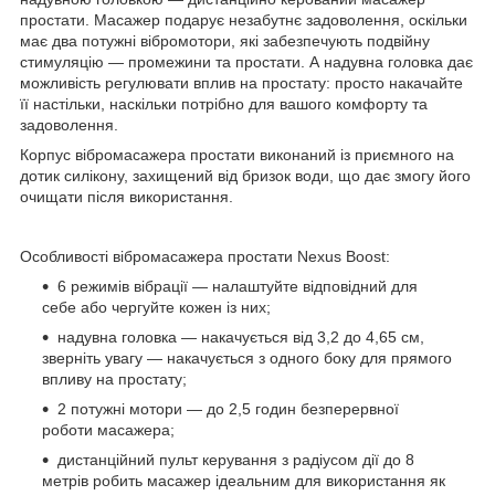
простати. Масажер подарує незабутнє задоволення, оскільки
має два потужні вібромотори, які забезпечують подвійну
стимуляцію — промежини та простати. А надувна головка дає
можливість регулювати вплив на простату: просто накачайте
її настільки, наскільки потрібно для вашого комфорту та
задоволення.
Корпус вібромасажера простати виконаний із приємного на
дотик силікону, захищений від бризок води, що дає змогу його
очищати після використання.
Особливості вібромасажера простати Nexus Boost:
6 режимів вібрації — налаштуйте відповідний для
себе або чергуйте кожен із них;
надувна головка — накачується від 3,2 до 4,65 см,
зверніть увагу — накачується з одного боку для прямого
впливу на простату;
2 потужні мотори — до 2,5 годин безперервної
роботи масажера;
дистанційний пульт керування з радіусом дії до 8
метрів робить масажер ідеальним для використання як