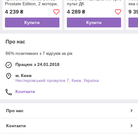
Prostate Edition, 2 мотори,
пульт ДК
яка 
пульт ДК
ДК
4 239
4 289
9 3
₴
₴
Купити
Купити
Про нас
86% позитивних з 7 відгуків за рік
Працює з 24.01.2018
м. Киев
Нестеровський провулок 7, Киев, Україна
Контакти
Про нас
Контакти