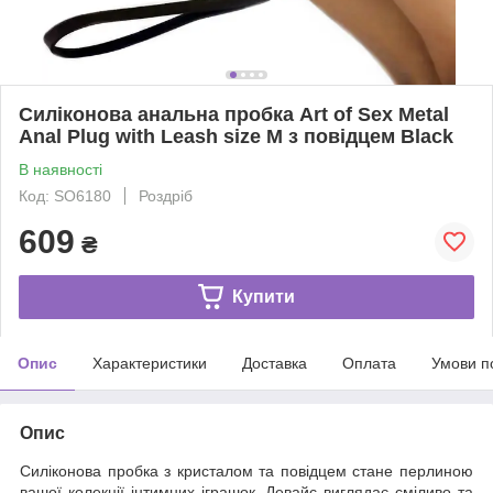
Силіконова анальна пробка Art of Sex Metal
Anal Plug with Leash size M з повідцем Black
В наявності
Код: SO6180
Роздріб
609
₴
Купити
Опис
Характеристики
Доставка
Оплата
Умови п
Опис
Силіконова пробка з кристалом та повідцем стане перлиною
вашої колекції інтимних іграшок. Девайс виглядає сміливо та