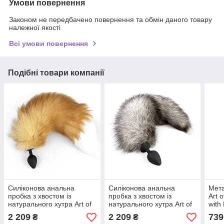
Умови повернення
Законом не передбачено повернення та обмін даного товару
належної якості
Всі умови повернення
Подібні товари компанії
Силіконова анальна
Силіконова анальна
Мета
пробка з хвостом із
пробка з хвостом із
Art 
натурального хутра Art of
натурального хутра Art of
with
Sex size M Red fox
Sex size M Artctic fox
пові
2 209
2 209
739
₴
₴