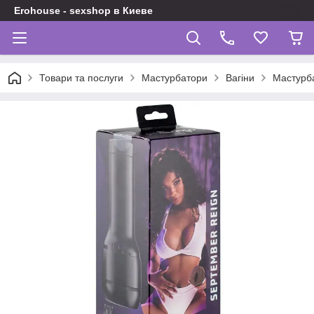
Erohouse - sexshop в Киеве
Товари та послуги
Мастурбатори
Вагіни
Мастурба