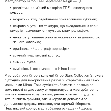
Мастурбатор Kiiroo Feel September Reign — це:
реалістичний м’який матеріал ТПЕ шоколадного
кольору;
акуратний вхід, оздоблений привабливими губками;
яскрава внутрішня текстура, що складається із серій
камер із насиченим стимулювальним рельєфом;
легке регулювання рівня всмоктування за допомогою
нижнього ковпачка;
оригінальний автограф порнозірки;
зручний пластиковий корпус;
знімний рукав;
сумісність із секс-машиною Kiiroo Keon.
Мастурбатори Kiiroo з колекції Kiiroo Stars Collection Strokers
підходять для використання разом з інтерактивними секс-
машинами Kiiroo. Така сумісність безмежно розширює
можливості та дає змогу використовувати мастурбатор не
тільки в мануальному режимі, регулюючи амплітуду та
інтенсивність фрикцій, але й керувати девайсом за
допомогою додатку, влаштовуючи гарячий кіберсекс.
Пластиковий корпус мастурбатора оснащений двома