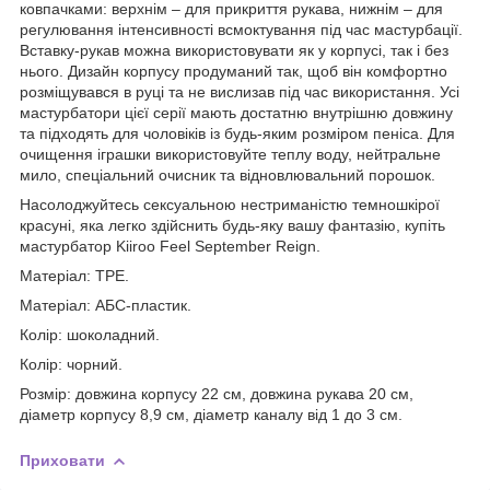
ковпачками: верхнім – для прикриття рукава, нижнім – для
регулювання інтенсивності всмоктування під час мастурбації.
Вставку-рукав можна використовувати як у корпусі, так і без
нього. Дизайн корпусу продуманий так, щоб він комфортно
розміщувався в руці та не вислизав під час використання. Усі
мастурбатори цієї серії мають достатню внутрішню довжину
та підходять для чоловіків із будь-яким розміром пеніса. Для
очищення іграшки використовуйте теплу воду, нейтральне
мило, спеціальний очисник та відновлювальний порошок.
Насолоджуйтесь сексуальною нестриманістю темношкірої
красуні, яка легко здійснить будь-яку вашу фантазію, купіть
мастурбатор Kiiroo Feel September Reign.
Матеріал: ТРЕ.
Матеріал: АБС-пластик.
Колір: шоколадний.
Колір: чорний.
Розмір: довжина корпусу 22 см, довжина рукава 20 см,
діаметр корпусу 8,9 см, діаметр каналу від 1 до 3 см.
Приховати