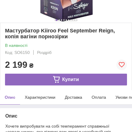
Мастурбатор Kiiroo Feel September Reign,
копія вагіни порнозірки
В наявності
Код: SO6150
Роздріб
2 199
₴
Купити
Опис
Характеристики
Доставка
Оплата
Умови п
Опис
Хочете випробувати на собі темперамент справжньої
«запальнички», яка відкриє вам двері в незабутній світ