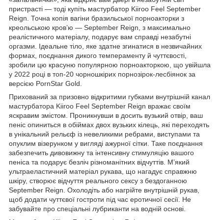
пристрасті — тоді купіть мастурбатор Kiiroo Feel September
Reign. Точна копія вагіни бразильської порноакторки з
креольською кров’ю — September Reign, з максимально
реалістичного матеріалу, подарує вам справді незабутні
оргазми. Ідеальне тіло, яке здатне згинатися в незвичайних
формах, поєднання дикого темпераменту й чуттєвості,
зробили цю красуню популярною порноакторкою, що увійшла
у 2022 році в топ-20 чорношкірих порнозірок-лесбіянок за
версією PornStar Gold.
Прихований за призовно відкритими губками внутрішній канал
мастурбатора Kiiroo Feel September Reign вражає своїм
яскравим змістом. Проникнувши в досить вузький отвір, ваш
пеніс опиниться в обіймах двох вузьких кілець, які переходять
в унікальний рельєф із невеликими ребрами, виступами та
опуклим візерунком у вигляді ажурної сітки. Таке поєднання
забезпечить дивовижну та інтенсивну стимуляцію вашого
пеніса та подарує безліч різноманітних відчуттів. М’який
ультраеластичний матеріал рукава, що нагадує справжню
шкіру, створює відчуття реального сексу з бездоганною
September Reign. Охолодіть або нагрійте внутрішній рукав,
щоб додати чуттєвої гостроти під час еротичної сесії. Не
забувайте про спеціальні лубриканти на водній основі.