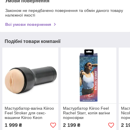
Умови повернення
Законом не передбачено повернення та обмін даного товару
належної якості
Всі умови повернення
Подібні товари компанії
Мастурбатор-вагіна Kiiroo
Мастурбатор Kiiroo Feel
Маст
Feel Stroker для секс-
Rachel Starr, копія вагіни
Nico
машини Kiiroo Keon
порнозірки
порн
1 999
2 199
2 1
₴
₴