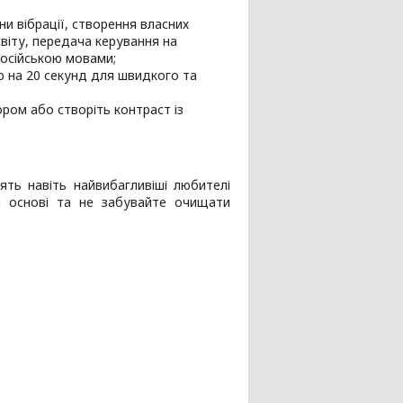
ни вібрації, створення власних
світу, передача керування на
 російською мовами;
ю на 20 секунд для швидкого та
ром або створіть контраст із
нять навіть найвибагливіші любителі
ій основі та не забувайте очищати