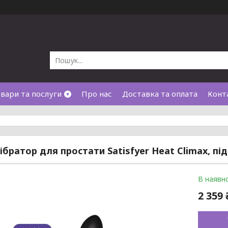
вари та послуги
Про нас
Доставка та оплата
Конт
братор для простати Satisfyer Heat Climax, піді
В наявно
2 359 