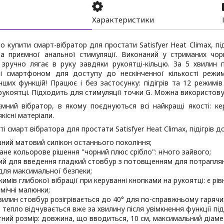
Характеристики
 купити смарт-вібратор для простати Satisfyer Heat Climax, пі
та приємної анальної стимуляції. Виконаний у стриманих чорн
 зручно лягає в руку завдяки рукоятці-кільцю. За 5 хвилин п
зі смартфоном для доступу до нескінченної кількості режимі
нших функцій! Працює і без застосунку: підігрів та 12 режим
рукоятці. Підходить для стимуляції точки G. Можна використову
мний вібратор, в якому поєднуються всі найкращі якості: кер
кісні матеріали.
і смарт вібратора для простати Satisfyer Heat Climax, підігрів до
шний матовий силікон останнього покоління;
ане кольорове рішення "чорний плюс срібло": нічого зайвого;
ий для введення гладкий стовбур з потовщенням для потраплян
для максимальної безпеки;
имів глибокої вібрації при керуванні кнопками на рукоятці: є рівні
тмічні малюнки;
хвилин стовбур розігрівається до 40° для по-справжньому гарячи
 тепло відчувається вже за хвилину після увімкнення функції піді
тний розмір: довжина, що вводиться, 10 см, максимальний діамет