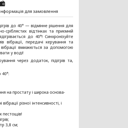
Інформація для замовлення
дігрів до 40° — відмінне рішення для
о-сріблястих відтінках та приємній
ідігрівається до 40°! Синхронізуйте
в вібрації, передачі керування та
ів вібрації вмиакються за допомогою
вати у воді!
ування через додаток, підігрів та,
 40°:
ня на простату і широка основа-
 вібрації різної інтенсивності, і
х пестощів!
грів;
р 3,8 см;