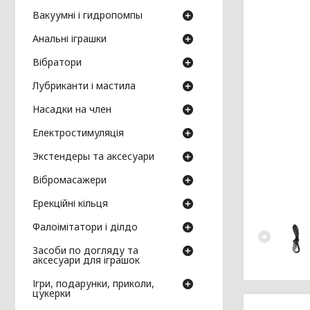
Вакуумні і гидропомпы
Анальні іграшки
Вібратори
Лубриканти і мастила
Насадки на член
Електростимуляція
Экстендеры та аксесуари
Вібромасажери
Ерекційні кільця
Фалоімітатори і ділдо
Засоби по догляду та
аксесуари для іграшок
Ігри, подарунки, приколи,
цукерки