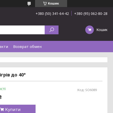
Кошик
+380 (50) 341-64-42
+380 (95) 062-80-28
Кошик
акти
Возврат обмен
грів до 40°
сті
Код:
SO6089
₴
Купити