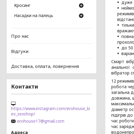
дуже 
Кросинг
неймо
режимів
Насадки на палець
відстані
тільк
вражаюч
Про нас
повна
прохоло
до 50
Відгуки
варіан
Смарт вібр
Доставка, оплата, повернення
анальної 
вібратор 
12 режимів
Контакти
робота че
загальна 
довжина, 
максимальн
https://www.instagram.com/erohouse_ki
діаметр ос
ev_sexshop/
підігрів до
час роботи
erohouse17@gmail.com
час заряд
водонепро