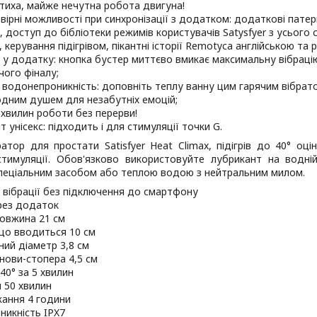
тиха, майже нечутна робота двигуна!
вірні можливості при синхронізації з додатком: додаткові патер
, доступ до бібліотеки режимів користувачів Satysfyer з усього 
, керування підігрівом, пікантні історії Remotyca англійською та
и у додатку: кнопка бустер миттєво вмикає максимальну вібраці
ого фіналу;
 водонепроникність: доповніть теплу ванну цим гарячим вібрато
дним душем для незабутніх емоцій;
 хвилин роботи без перерви!
т унісекс: підходить і для стимуляції точки G.
атор для простати Satisfyer Heat Climax, підігрів до 40° оці
стимуляції. Обов'язково використовуйте лубрикант на водн
спеціальним засобом або теплою водою з нейтральним милом.
 вібрації без підключення до смартфону
рез додаток
довжина 21 см
що вводиться 10 см
ий діаметр 3,8 см
нови-стопера 4,5 см
 40° за 5 хвилин
 50 хвилин
жання 4 години
никність IPX7