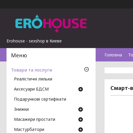
Erohouse - sexshop в Киеве
Головна
То
Товари та послуги
Реалістичні ляльки
Смарт-ві
Аксесуари БДСМ
Подарункові сертифікати
Знижки
Масажери простати
Мастурбатори