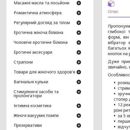
Масажні масла та лосьйони
Опис
Романтична атмосфера
Регулярний догляд за тілом
Пропонуємо
глибокої 
Еротична жіноча білизна
формі, він
Чоловіче еротичне білизна
вібратор 
багатьох і
Еротичні аксесуари
кнопок на 
Дуже приє
Страпони
звичайно, я
Товари для жіночого здоров'я
Особливост
Вагінальні кульки
розкі
стрим
Стимулюючі засоби та
зручн
пролонгатори
стопер 
12 реж
Інтимна косметика
різні ри
Жіночі вакуумні помпи
за 5 
перше
Презервативи
відчу